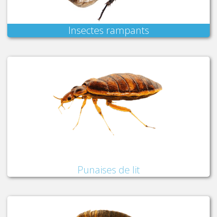
Insectes rampants
Punaises de lit