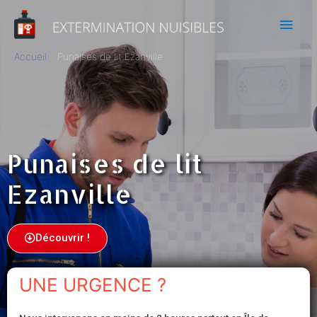
Accueil
Punaises de lit Ezanville
Punaises de lit
Ezanville
Découvrir !
UNE URGENCE ?