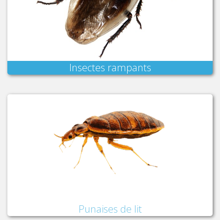
Insectes rampants
Punaises de lit