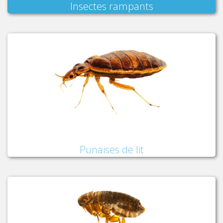
Insectes rampants
Punaises de lit