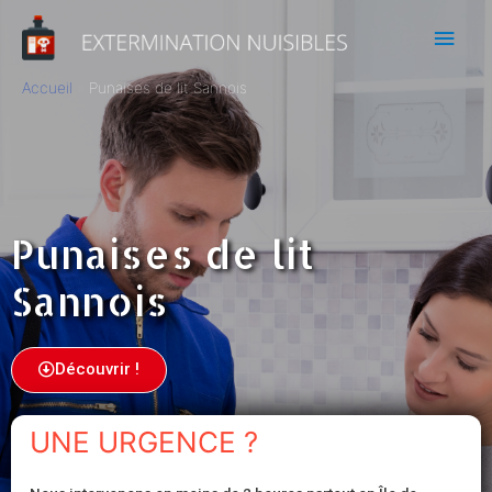
Accueil
Punaises de lit Sannois
Punaises de lit
Sannois
Découvrir !
UNE URGENCE ?