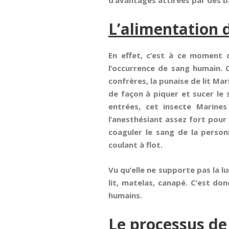
d’avantages attirées par des b
L’alimentation d
En effet, c’est à ce moment q
l’occurrence de sang humain. 
confrères, la punaise de lit Ma
de façon à piquer et sucer le 
entrées, cet insecte Marin
l’anesthésiant assez fort pour
coaguler le sang de la personn
coulant à flot.
Vu qu’elle ne supporte pas la l
lit, matelas, canapé. C’est don
humains.
Le processus de