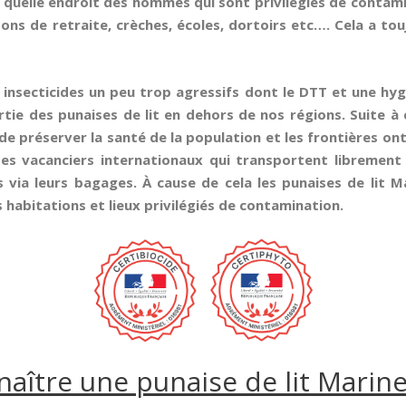
quelle endroit des hommes qui sont privilégiés de contam
ons de retraite, crèches, écoles, dortoirs etc…. Cela a tou
es insecticides un peu trop agressifs dont le DTT et une hy
rtie des punaises de lit en dehors de nos régions. Suite à
de préserver la santé de la population et les frontières o
es vacanciers internationaux qui transportent librement e
 via leurs bagages. À cause de cela les punaises de lit M
habitations et lieux privilégiés de contamination.
ître une punaise de lit Marin