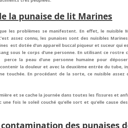
âtiments très peuplées.
e la punaise de lit Marines
ue les problèmes se manifestent. En effet, le nuisible 
C’est assez connu, les punaises sont des nuisibles Mari
rines est dotée d’un appareil buccal piqueur et suceur qui 
sang sous le corps d’une personne. En utilisant ce rostr
es perce la peau d’une personne humaine pour déposer
 contenir la douleur et avec la deuxième entrée du tube, in
e touchée. En procédant de la sorte, ce nuisible assez d
umière et se cache la journée dans toutes les fissures et a
c une fois le soleil couché qu’elle sort et qu’elle cause d
 contamination des punaises de