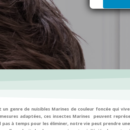
i
l
*
t un genre de nuisibles Marines de couleur foncée qui vi
 mesures adaptées, ces insectes Marines peuvent représe
end pas à temps pour les éliminer, notre vie peut prendre un