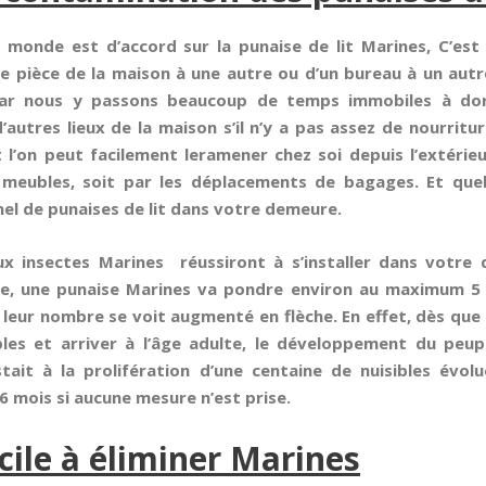
e monde est d’accord sur la punaise de lit Marines, C’est
 pièce de la maison à une autre ou d’un bureau à un autr
ar nous y passons beaucoup de temps immobiles à dormi
utres lieux de la maison s’il n’y a pas assez de nourriture
et l’on peut facilement leramener chez soi depuis l’extérie
 meubles, soit par les déplacements de bagages. Et qu
el de punaises de lit dans votre demeure.
x insectes Marines réussiront à s’installer dans votre
ite, une punaise Marines va pondre environ au maximum 5
 leur nombre se voit augmenté en flèche. En effet, dès qu
bles et arriver à l’âge adulte, le développement du pe
stait à la prolifération d’une centaine de nuisibles évo
 6 mois si aucune mesure n’est prise.
icile à éliminer Marines