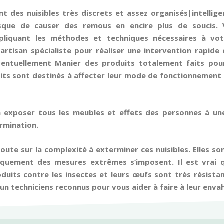
nt des nuisibles très discrets et assez organisés|intellig
isque de causer des remous en encire plus de soucis.
pliquant les méthodes et techniques nécessaires à votre
tisan spécialiste pour réaliser une intervention rapide e
ventuellement Manier des produits totalement faits pour
its sont destinés à affecter leur mode de fonctionnement et
a exposer tous les meubles et effets des personnes à un
ermination.
 doute sur la complexité à exterminer ces nuisibles. Elles so
iquement des mesures extrêmes s’imposent. Il est vrai 
uits contre les insectes et leurs œufs sont très résista
un techniciens reconnus pour vous aider à faire à leur enva