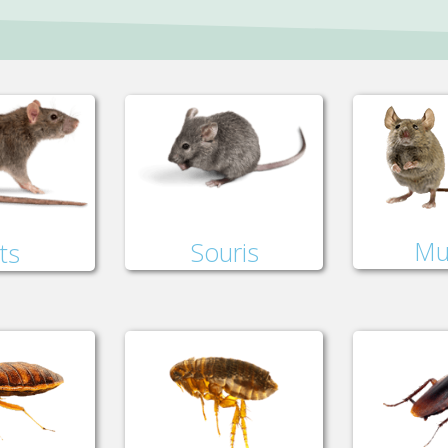
Mu
Souris
ts