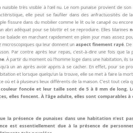
 nuisible très visible à l’œil nu. Le nom punaise provient de son
actéristique, elle peut se faufiler dans des anfractuosités de la
simple fissure dans du mobilier comme le lit ou le canapé ou enc
 un abri adéquat pour se blottir et se reproduire. Elles Marines
n
t se balade en marchant rapidement en plein jour mais assez pou
ez microscopiques qui leur donnent un
aspect finement rayé
. De
sson. Par contre après leur repas, c’est-à-dire une fois que la p
me
. À partir du moment où l’homme loge dans une habitation, ils 
squ’à un an après avoir appris à se cacher. En effet, pour se pr
itation et lorsque quelqu’un la trouve, elle se met à faire la mort
 où et à plusieurs lieux différents de la maison. C’est tout cela qui
couleur foncée et leur taille sont de 5 à 8 mm de long. L
es, elles foncent. À l’âge adulte, elles sont comparables à 
que la présence de punaises dans une habitation n’est pa
nce est essentiellement due à la présence de personnes