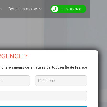
Détection canine
01.82.83.26.46
RGENCE ?
nons en moins de 2 heures partout en Île de France
N
o
m