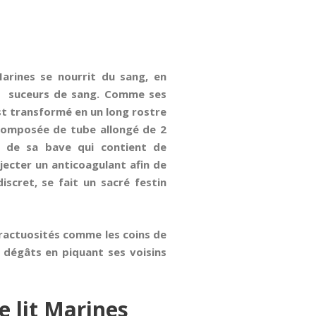
Marines se nourrit du sang, en
nes suceurs de sang. Comme ses
est transformé en un long rostre
e composée de tube allongé de 2
 de sa bave qui contient de
jecter un anticoagulant afin de
iscret, se fait un sacré festin
nfractuosités comme les coins de
es dégâts en piquant ses voisins
 lit Marines