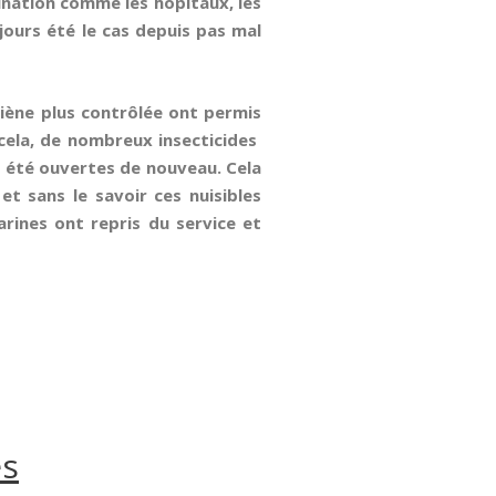
ination comme les hôpitaux, les
jours été le cas depuis pas mal
giène plus contrôlée ont permis
 cela, de nombreux insecticides
nt été ouvertes de nouveau. Cela
t sans le savoir ces nuisibles
arines ont repris du service et
es