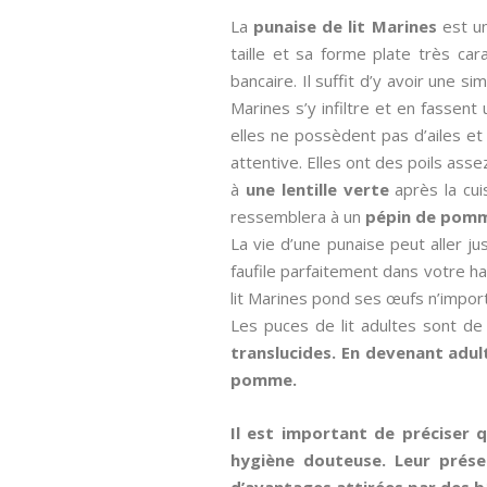
La
punaise de lit Marines
est un
taille et sa forme plate très car
bancaire. Il suffit d’y avoir une 
Marines s’y infiltre et en fassent
elles ne possèdent pas d’ailes e
attentive. Elles ont des poils ass
à
une lentille verte
après la cui
ressemblera à un
pépin de pom
La vie d’une punaise peut aller ju
faufile parfaitement dans votre hab
lit Marines pond ses œufs n’importe
Les puces de lit adultes sont de
translucides. En devenant adult
pomme.
Il est important de préciser 
hygiène douteuse. Leur prése