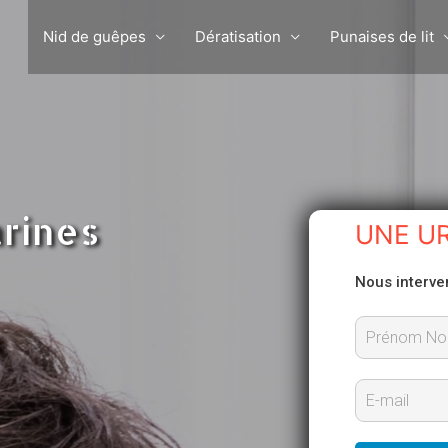
Nid de guêpes
Dératisation
Punaises de lit
arines
UNE U
Nous interve
P
r
E
é
-
n
m
o
m
a