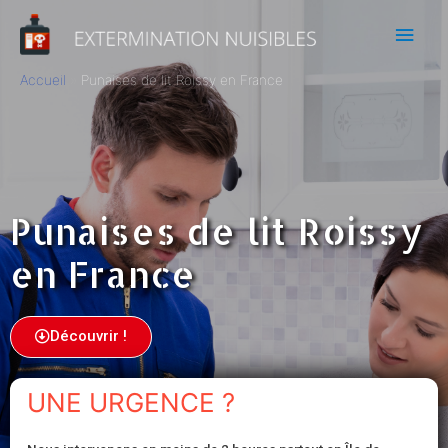
Accueil
Punaises de lit Roissy en France
Punaises de lit Roissy
en France
Découvrir !
UNE URGENCE ?