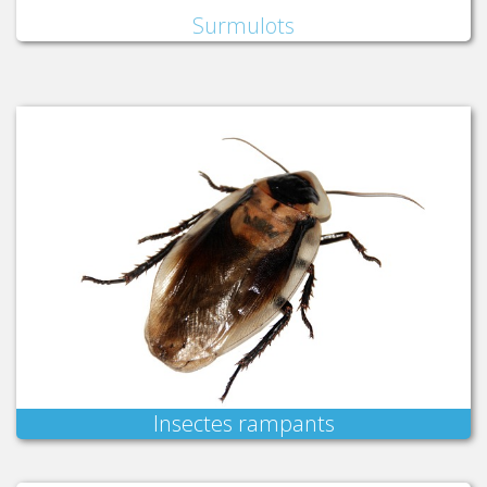
Surmulots
Insectes rampants