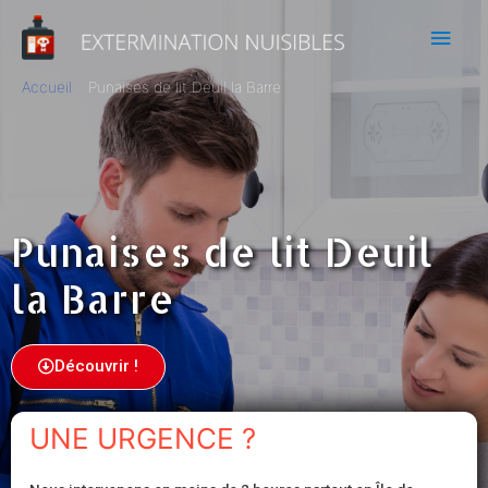
Accueil
Punaises de lit Deuil la Barre
Punaises de lit Deuil
la Barre
Découvrir !
UNE URGENCE ?