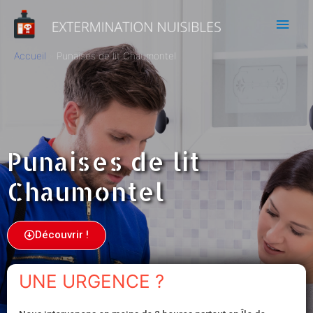
Accueil
Punaises de lit Chaumontel
Punaises de lit
Chaumontel
Découvrir !
UNE URGENCE ?