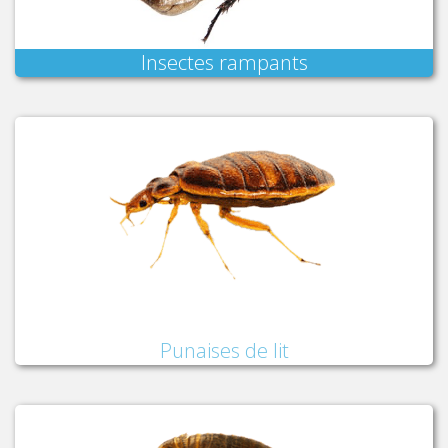
Insectes rampants
Punaises de lit