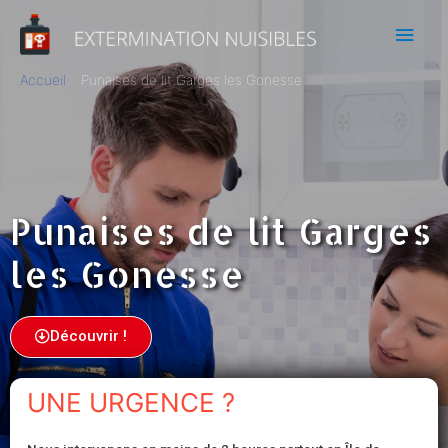
Accueil
Punaises de lit Garges les Gonesse
Punaises de lit Garges
les Gonesse
Découvrir !
UNE URGENCE ?