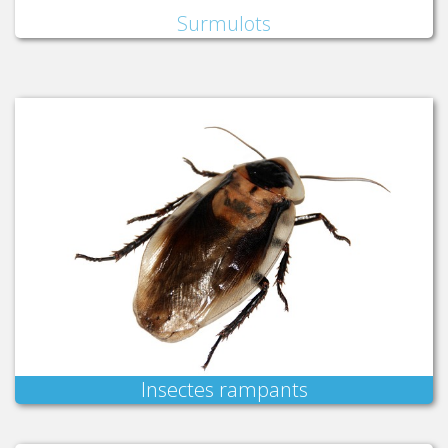
Surmulots
Insectes rampants