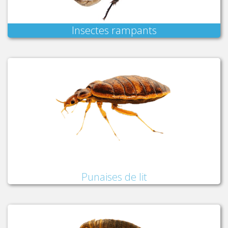
Insectes rampants
Punaises de lit