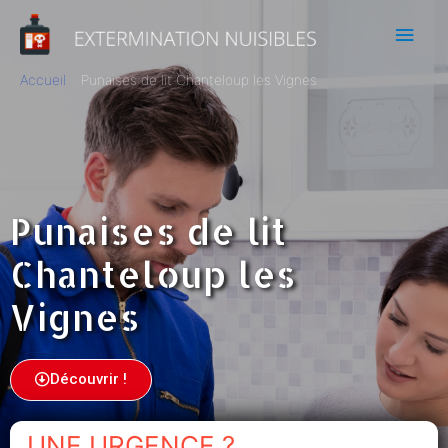
Accueil
Punaises de lit Chanteloup les Vignes
Punaises de lit
Chanteloup les
Vignes
Découvrir !
UNE URGENCE ?