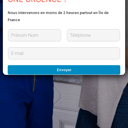
Nous intervenons en moins de 2 heures partout en Île de
France
P
N
r
o
E
é
m
-
n
m
o
m
a
Envoyer
i
l
*