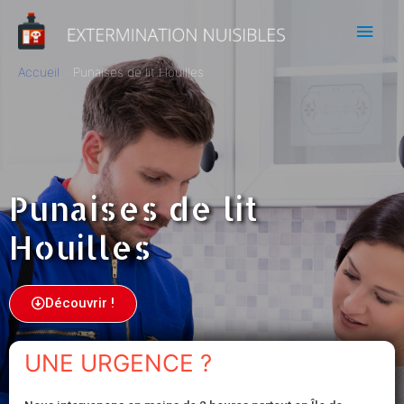
Accueil
Punaises de lit Houilles
Punaises de lit
Houilles
Découvrir !
UNE URGENCE ?