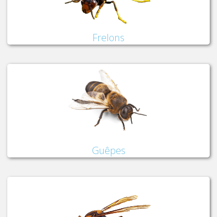
Frelons
Guêpes