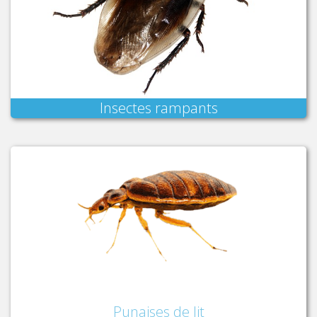
Insectes rampants
Punaises de lit