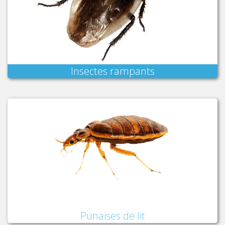
Insectes rampants
Punaises de lit