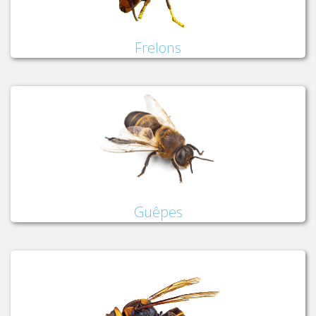
Frelons
Guêpes