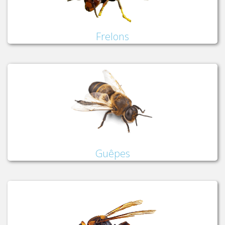
Frelons
Guêpes