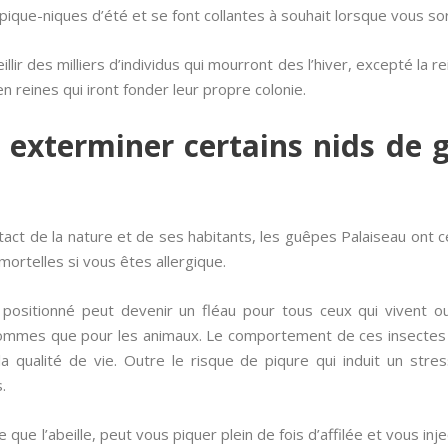
pique-niques d’été et se font collantes à souhait lorsque vous sor
llir des milliers d’individus qui mourront des l’hiver, excepté la r
n reines qui iront fonder leur propre colonie.
l exterminer certains nids de 
ct de la nature et de ses habitants, les guêpes Palaiseau ont cec
rtelles si vous êtes allergique.
ositionné peut devenir un fléau pour tous ceux qui vivent ou 
 hommes que pour les animaux. Le comportement de ces insectes
a qualité de vie. Outre le risque de piqure qui induit un stre
.
que l’abeille, peut vous piquer plein de fois d’affilée et vous in