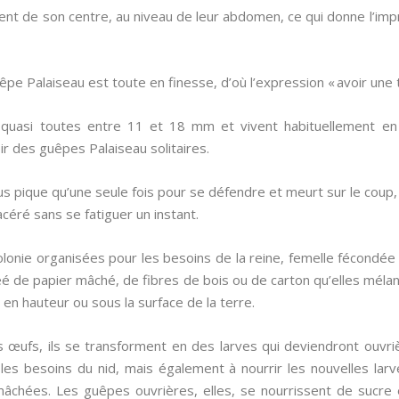
ent de son centre, au niveau de leur abdomen, ce qui donne l’im
uêpe Palaiseau est toute en finesse, d’où l’expression « avoir une t
quasi toutes entre 11 et 18 mm et vivent habituellement en
ir des guêpes Palaiseau solitaires.
ous pique qu’une seule fois pour se défendre et meurt sur le coup,
acéré sans se fatiguer un instant.
onie organisées pour les besoins de la reine, femelle fécondée à 
réé de papier mâché, de fibres de bois ou de carton qu’elles mélan
 en hauteur ou sous la surface de la terre.
 œufs, ils se transforment en des larves qui deviendront ouvrièr
t les besoins du nid, mais également à nourrir les nouvelles 
chées. Les guêpes ouvrières, elles, se nourrissent de sucre 