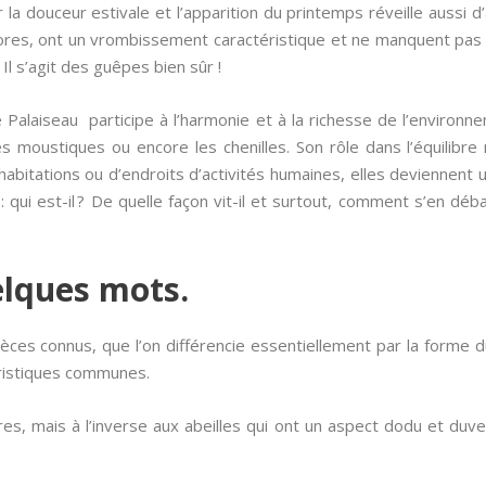
a douceur estivale et l’apparition du printemps réveille aussi d
olores, ont un vrombissement caractéristique et ne manquent pa
Il s’agit des guêpes bien sûr !
Palaiseau participe à l’harmonie et à la richesse de l’environn
es moustiques ou encore les chenilles. Son rôle dans l’équilibre
d’habitations ou d’endroits d’activités humaines, elles deviennent
r : qui est-il ? De quelle façon vit-il et surtout, comment s’en d
elques mots.
spèces connus, que l’on différencie essentiellement par la forme 
éristiques communes.
res, mais à l’inverse aux abeilles qui ont un aspect dodu et du