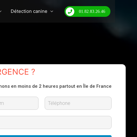
Détection canine
01.82.83.26.46
RGENCE ?
nons en moins de 2 heures partout en Île de France
N
o
m