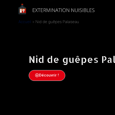
Accueil
Nid de guêpes Palaiseau
Nid de guêpes Pa
Découvrir !