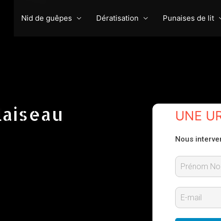
Nid de guêpes
Dératisation
Punaises de lit
laiseau
UNE U
Nous interve
P
r
E
é
-
n
m
o
m
a