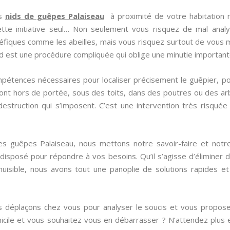
es
nids de guêpes Palaiseau
à proximité de votre habitation ne
tte initiative seul… Non seulement vous risquez de mal analyse
éfiques comme les abeilles, mais vous risquez surtout de vous m
id est une procédure compliquée qui oblige une minutie important
mpétences nécessaires pour localiser précisement le guêpier, po
 sont hors de portée, sous des toits, dans des poutres ou des ar
estruction qui s’imposent. C’est une intervention très risquée
 des guêpes Palaiseau, nous mettons notre savoir-faire et not
s disposé pour répondre à vos besoins. Qu’il s’agisse d’éliminer 
nuisible, nous avons tout une panoplie de solutions rapides e
us déplaçons chez vous pour analyser le soucis et vous proposer
icile et vous souhaitez vous en débarrasser ? N’attendez plus