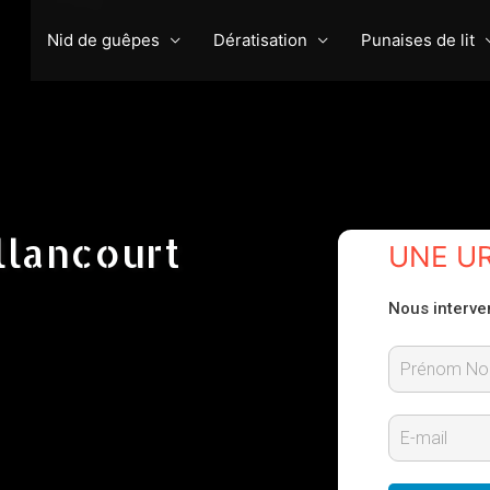
Nid de guêpes
Dératisation
Punaises de lit
llancourt
UNE U
Nous interve
P
r
E
é
-
n
m
o
m
a