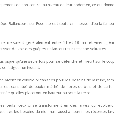
quement de son centre, au niveau de leur abdomen, ce qui donne l
guêpe Ballancourt sur Essonne est toute en finesse, d’où la fameu
onne mesurent généralement entre 11 et 18 mm et vivent gé
arriver de voir des guêpes Ballancourt sur Essonne solitaires.
ous pique qu’une seule fois pour se défendre et meurt sur le cou
 se fatiguer un instant.
 vivent en colonie organisées pour les besoins de la reine, femel
ier est constitué de papier mâché, de fibres de bois et de carto
’année qu’elles placeront en hauteur ou sous la terre.
es œufs, ceux-ci se transforment en des larves qui évolueron
lisation et les besoins du nid, mais aussi à nourrir les récentes