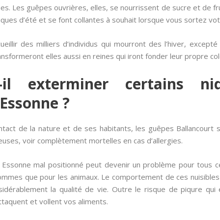
s. Les guêpes ouvrières, elles, se nourrissent de sucre et de fr
iques d’été et se font collantes à souhait lorsque vous sortez vot
eillir des milliers d’individus qui mourront des l’hiver, except
ansformeront elles aussi en reines qui iront fonder leur propre col
-il exterminer certains 
 Essonne ?
act de la nature et de ses habitants, les guêpes Ballancourt s
euses, voir complètement mortelles en cas d’allergies.
 Essonne mal positionné peut devenir un problème pour tous ce
 hommes que pour les animaux. Le comportement de ces nuisibles
idérablement la qualité de vie. Outre le risque de piqure qui
taquent et vollent vos aliments.