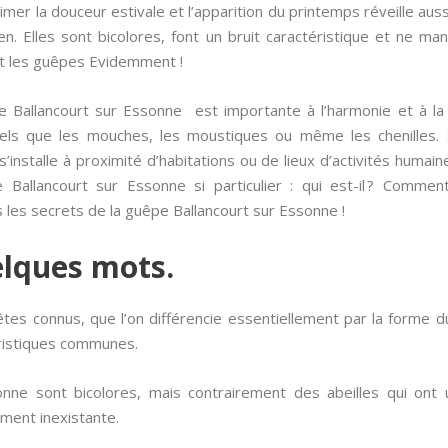
er la douceur estivale et l’apparition du printemps réveille aus
n. Elles sont bicolores, font un bruit caractéristique et ne m
t les guêpes Evidemment !
 Ballancourt sur Essonne est importante à l’harmonie et à la 
 tels que les mouches, les moustiques ou même les chenilles. 
’installe à proximité d’habitations ou de lieux d’activités humain
 Ballancourt sur Essonne si particulier : qui est-il ? Commen
 les secrets de la guêpe Ballancourt sur Essonne !
elques mots.
bêtes connus, que l’on différencie essentiellement par la forme 
éristiques communes.
nne sont bicolores, mais contrairement des abeilles qui ont
ment inexistante.