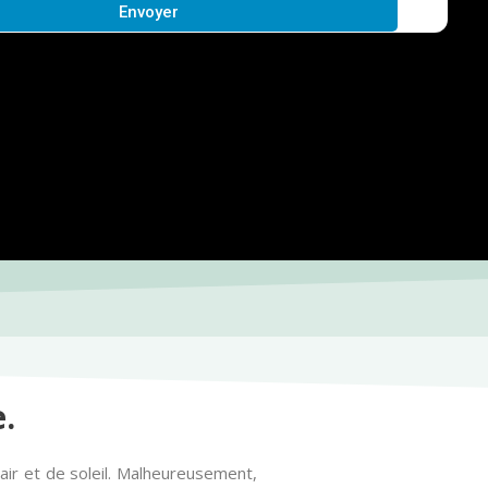
Envoyer
.
air et de soleil. Malheureusement,