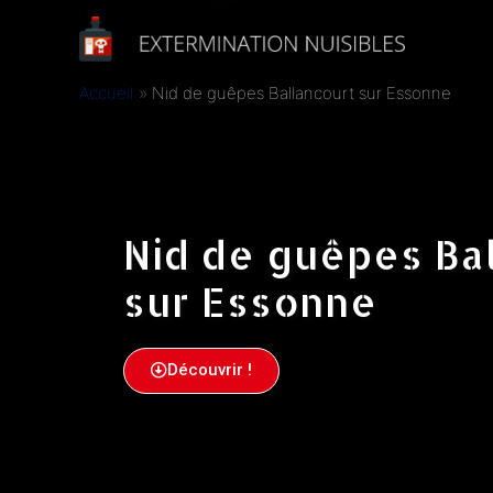
Accueil
Nid de guêpes Ballancourt sur Essonne
Nid de guêpes Ba
sur Essonne
Découvrir !