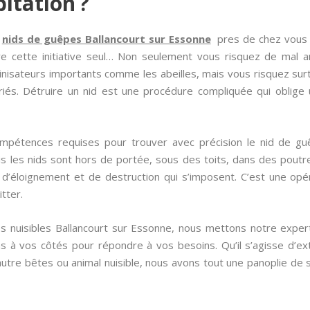
itation ?
s
nids de guêpes Ballancourt sur Essonne
pres de chez vous ne
cette initiative seul… Non seulement vous risquez de mal anal
llinisateurs importants comme les abeilles, mais vous risquez s
priés. Détruire un nid est une procédure compliquée qui oblige
ompétences requises pour trouver avec précision le nid de guê
ois les nids sont hors de portée, sous des toits, dans des poutre
d’éloignement et de destruction qui s’imposent. C’est une op
tter.
des nuisibles Ballancourt sur Essonne, nous mettons notre exper
 à vos côtés pour répondre à vos besoins. Qu’il s’agisse d’e
autre bêtes ou animal nuisible, nous avons tout une panoplie de s