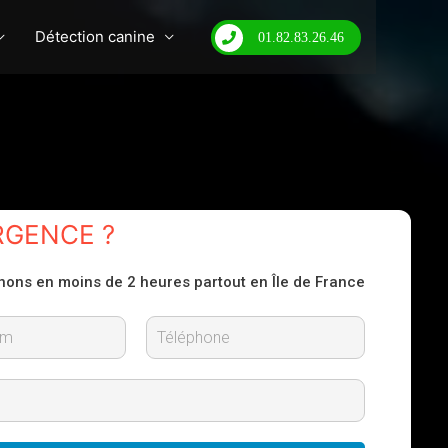
Détection canine
01.82.83.26.46
RGENCE ?
nons en moins de 2 heures partout en Île de France
N
o
m