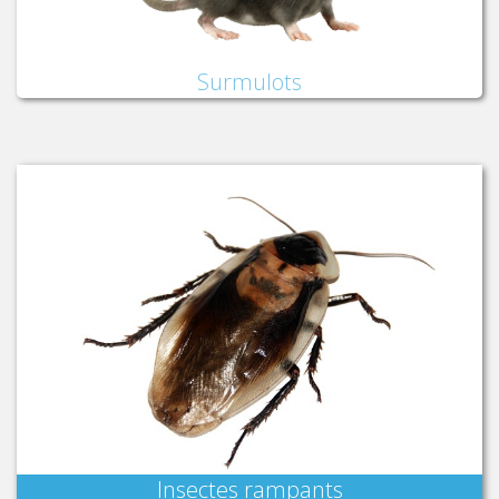
Surmulots
Insectes rampants