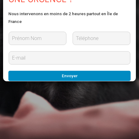
Nous intervenons en moins de 2 heures partout en Île de
France
P
N
r
o
E
é
m
-
n
m
o
m
a
Envoyer
i
l
*