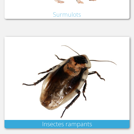
Surmulots
Insectes rampants