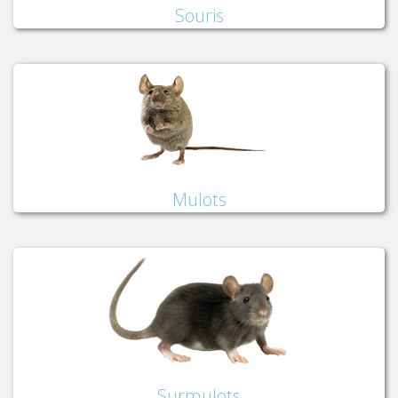
Souris
Mulots
Surmulots