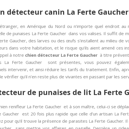
n détecteur canin La Ferte Gaucher
’étranger, en Amérique du Nord ou n’importe quel endroit au
lle de punaises La Ferte Gaucher dans vos valises. Il suffit de met
erte Gaucher, des larves ou des œufs s’installent au milieu de vo
rs dans votre habitation, et le risque qu’ils aient amené ces i
appel à notre
chien détecteur La Ferte Gaucher
à titre préventi
les La Ferte Gaucher sont présentes, vous pouvez égalem
els intervenir, et ainsi réduire les tarifs du traitement. Enfin, a
de vérifier qu’il n’en reste plus de vivantes en passant par les ser
tecteur de punaises de lit La Ferte
ien renifleur La Ferte Gaucher et à son maître, celui-ci se déplac
 Gaucher est 20 fois plus rapide que celle d’un artisan La Ferte
 pour qu’il trouve la présence de parasites La Ferte Gaucher. Il 
ucher sans mettre vos affaires en pagaille. Derrière un rideau