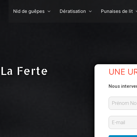
Nid de guêpes
Dératisation
Punaises de lit
La Ferte
UNE U
Nous interve
P
r
E
é
-
n
m
o
m
a