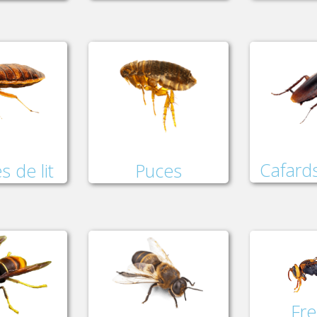
Cafards
Puces
s de lit
Fre