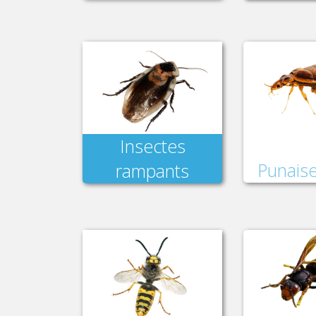
Insectes
Punaise
rampants