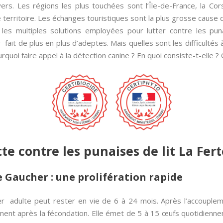
rs. Les régions les plus touchées sont l’Île-de-France, la Cor
 territoire. Les échanges touristiques sont la plus grosse cause de
les multiples solutions employées pour lutter contre les puna
fait de plus en plus d’adeptes. Mais quelles sont les difficultés
uoi faire appel à la détection canine ? En quoi consiste-t-elle ? O
utte contre les punaises de lit La Fe
e Gaucher : une prolifération rapide
er adulte peut rester en vie de 6 à 24 mois. Après l’accoupl
ement après la fécondation. Elle émet de 5 à 15 œufs quotidien