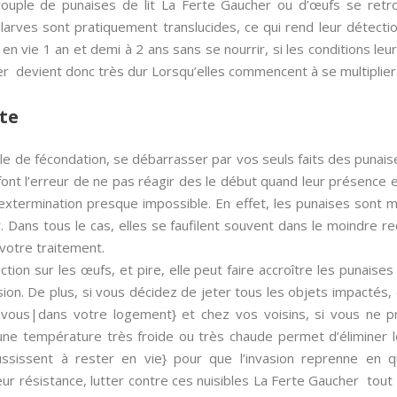
 couple de punaises de lit La Ferte Gaucher ou d’œufs se ret
es larves sont pratiquement translucides, ce qui rend leur détect
 en vie 1 an et demi à 2 ans sans se nourrir, si les conditions leu
er devient donc très dur Lorsqu’elles commencent à se multiplier
te
ycle de fécondation, se débarrasser par vos seuls faits des punai
 font l’erreur de ne pas réagir des le début quand leur présence
extermination presque impossible. En effet, les punaises sont m
 Dans tous le cas, elles se faufilent souvent dans le moindre rec
 votre traitement.
tion sur les œufs, et pire, elle peut faire accroître les punaise
vasion. De plus, si vous décidez de jeter tous les objets impactés,
z vous|dans votre logement} et chez vos voisins, si vous ne p
ne température très froide ou très chaude permet d’éliminer le
éussissent à rester en vie} pour que l’invasion reprenne en q
eur résistance, lutter contre ces nuisibles La Ferte Gaucher tout 