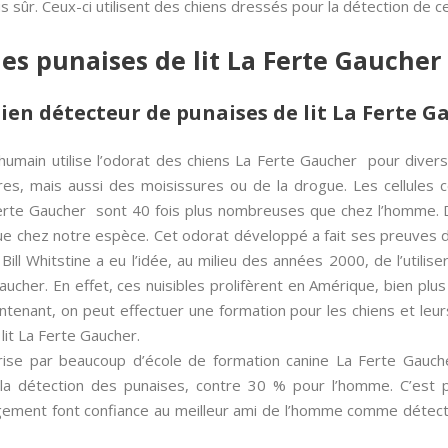
s sûr. Ceux-ci utilisent des chiens dressés pour la détection de
es punaises de lit La Ferte Gaucher
hien détecteur de punaises de lit La Ferte G
umain utilise l’odorat des chiens La Ferte Gaucher pour divers
res, mais aussi des moisissures ou de la drogue. Les cellules
 Ferte Gaucher sont 40 fois plus nombreuses que chez l’homme. D
que chez notre espèce. Cet odorat développé a fait ses preuves
ll Whitstine a eu l’idée, au milieu des années 2000, de l’utiliser
aucher. En effet, ces nuisibles prolifèrent en Amérique, bien plus 
ntenant, on peut effectuer une formation pour les chiens et le
lit La Ferte Gaucher.
rise par beaucoup d’école de formation canine La Ferte Gauc
la détection des punaises, contre 30 % pour l’homme. C’est 
gement font confiance au meilleur ami de l’homme comme détecteu