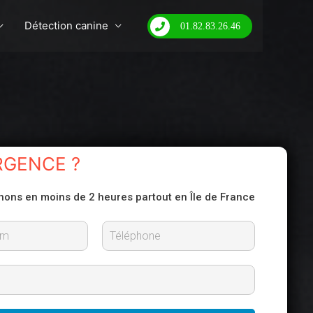
Détection canine
01.82.83.26.46
RGENCE ?
nons en moins de 2 heures partout en Île de France
N
o
m