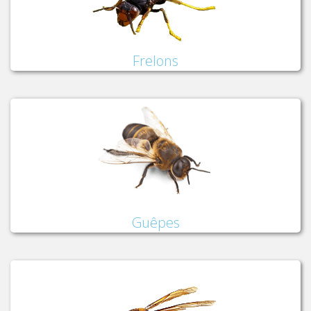
Frelons
Guêpes