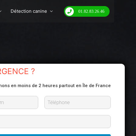
Détection canine
01.82.83.26.46
RGENCE ?
nons en moins de 2 heures partout en Île de France
N
o
m