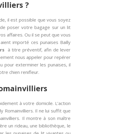
lliers ?
de, il est possible que vous soyez
t de poser votre bagage sur un lit
vos affaires. Ou il se peut que vous
aient importé ces punaises Bailly
rs
à titre préventif, afin de lever
alement nous appeler pour repérer
nu pour exterminer les punaises, il
tre chien renifleur.
omainvilliers
pidement à votre domicile. L’action
 Romainvilliers. Il ne lui suffit que
invilliers. Il montre à son maître
ère un rideau, une bibliothèque, le
er les punaises de lit vivantes ou