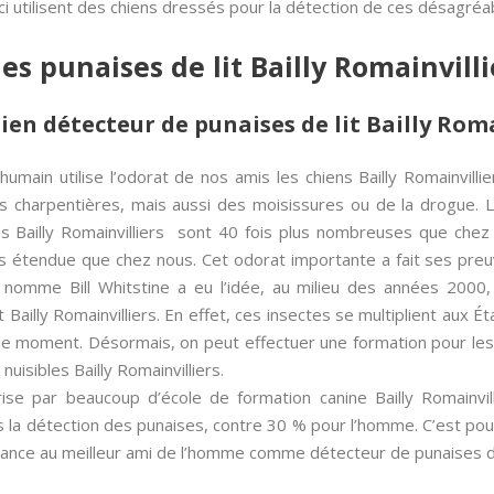
ci utilisent des chiens dressés pour la détection de ces désagréa
s punaises de lit Bailly Romainvilli
ien détecteur de punaises de lit Bailly Roma
umain utilise l’odorat de nos amis les chiens Bailly Romainvill
s charpentières, mais aussi des moisissures ou de la drogue. L
ens Bailly Romainvilliers sont 40 fois plus nombreuses que che
plus étendue que chez nous. Cet odorat importante a fait ses p
 nomme Bill Whitstine a eu l’idée, au milieu des années 2000, d
t Bailly Romainvilliers. En effet, ces insectes se multiplient aux É
 le moment. Désormais, on peut effectuer une formation pour les
uisibles Bailly Romainvilliers.
se par beaucoup d’école de formation canine Bailly Romainvi
ns la détection des punaises, contre 30 % pour l’homme. C’est pou
fiance au meilleur ami de l’homme comme détecteur de punaises de 