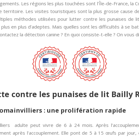
ments. Les régions les plus touchées sont l’Île-de-France, la Cor
 territoire. Les visites touristiques sont la plus grosse cause de
iples méthodes utilisées pour lutter contre les punaises de lit B
de plus en plus d’adeptes. Mais quelles sont les difficultés à se b
tactez la détection canine ? En quoi consiste-t-elle ? On vous dit
utte contre les punaises de lit Bailly
Romainvilliers : une prolifération rapide
villiers adulte peut vivre de 6 à 24 mois. Après l’accouple
ement après l’accouplement. Elle pont de 5 à 15 œufs par jour,