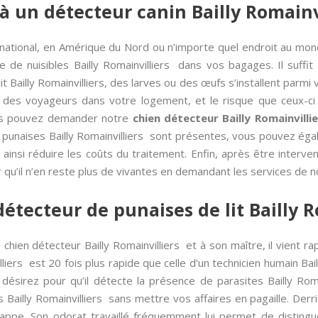
à un détecteur canin Bailly Romainvi
national, en Amérique du Nord ou n’importe quel endroit au mon
le de nuisibles Bailly Romainvilliers dans vos bagages. Il suffi
t Bailly Romainvilliers, des larves ou des œufs s’installent parmi 
ps des voyageurs dans votre logement, et le risque que ceux-ci 
ous pouvez demander notre
chien détecteur Bailly Romainvillie
s punaises Bailly Romainvilliers sont présentes, vous pouvez ég
t ainsi réduire les coûts du traitement. Enfin, après être interve
qu’il n’en reste plus de vivantes en demandant les services de no
étecteur de punaises de lit Bailly R
chien détecteur Bailly Romainvilliers et à son maître, il vient ra
lliers est 20 fois plus rapide que celle d’un technicien humain Bailly
ésirez pour qu’il détecte la présence de parasites Bailly Roma
 Bailly Romainvilliers sans mettre vos affaires en pagaille. Derri
chappe. Son odorat travaillé fréquemment lui permet de distingu