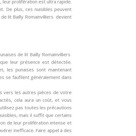
leur prolifération est ultra rapide.
t. De plus, ces nuisibles peuvent
de lit Bailly Romainvilliers devient
aises de lit Bailly Romainvilliers
sque leur présence est détectée.
et, les punaises sont maintenant
lles se faufilent généralement dans
ses vers les autres pièces de votre
pactés, cela aura un coût, et vous
tilisez pas toutes les précautions
sibles, mais il suffit que certains
n de leur prolifération intense et
vérer inefficace. Faire appel à des