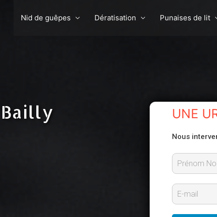
Nid de guêpes
Dératisation
Punaises de lit
Bailly
UNE U
Nous interve
P
r
E
é
-
n
m
o
m
a