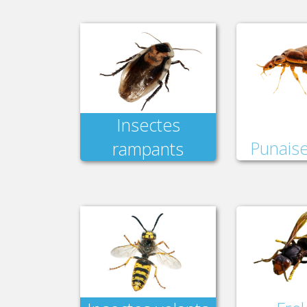
Insectes
Punaise
rampants