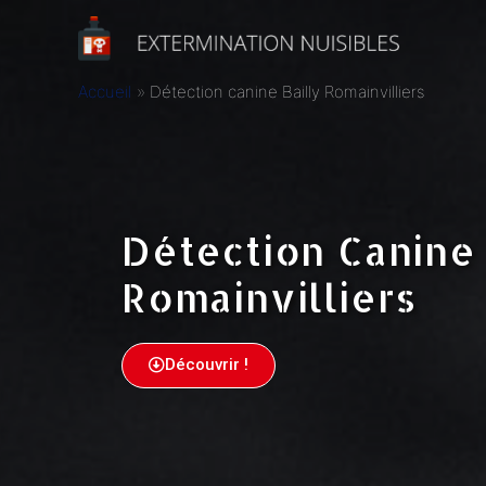
Accueil
Détection canine Bailly Romainvilliers
Détection Canine 
Romainvilliers
Découvrir !