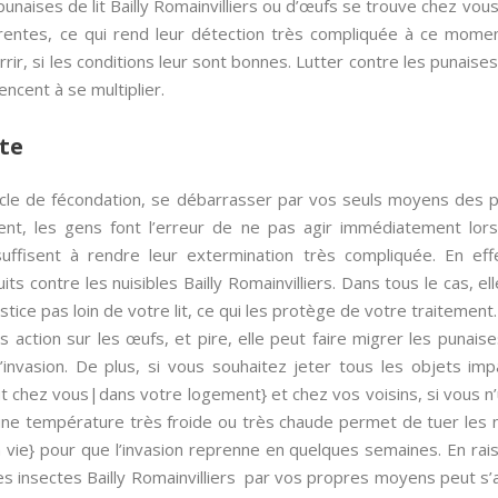
punaises de lit Bailly Romainvilliers ou d’œufs se trouve chez vous, 
entes, ce qui rend leur détection très compliquée à ce momen
ir, si les conditions leur sont bonnes. Lutter contre les punaises 
ncent à se multiplier.
te
cycle de fécondation, se débarrasser par vos seuls moyens des pun
ent, les gens font l’erreur de ne pas agir immédiatement lor
ffisent à rendre leur extermination très compliquée. En eff
its contre les nuisibles Bailly Romainvilliers. Dans tous le cas, e
stice pas loin de votre lit, ce qui les protège de votre traitement.
ns action sur les œufs, et pire, elle peut faire migrer les punai
’invasion. De plus, si vous souhaitez jeter tous les objets im
 chez vous|dans votre logement} et chez vos voisins, si vous n’u
ne température très froide ou très chaude permet de tuer les nui
 vie} pour que l’invasion reprenne en quelques semaines. En raiso
ces insectes Bailly Romainvilliers par vos propres moyens peut s’a