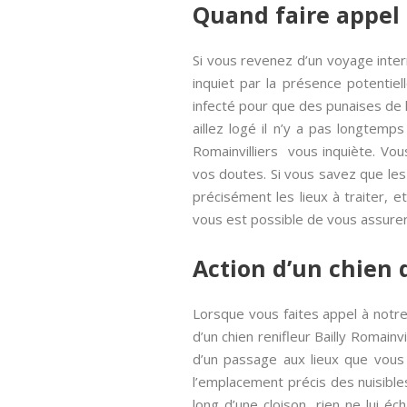
Quand faire appel 
Si vous revenez d’un voyage inter
inquiet par la présence potentiel
infecté pour que des punaises de li
aillez logé il n’y a pas longtem
Romainvilliers vous inquiète. V
vos doutes. Si vous savez que le
précisément les lieux à traiter, e
vous est possible de vous assurer 
Action d’un chien d
Lorsque vous faites appel à notre 
d’un chien renifleur Bailly Romainvi
d’un passage aux lieux que vous d
l’emplacement précis des nuisibles
long d’une cloison, rien ne lui é