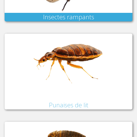
Insectes rampants
Punaises de lit