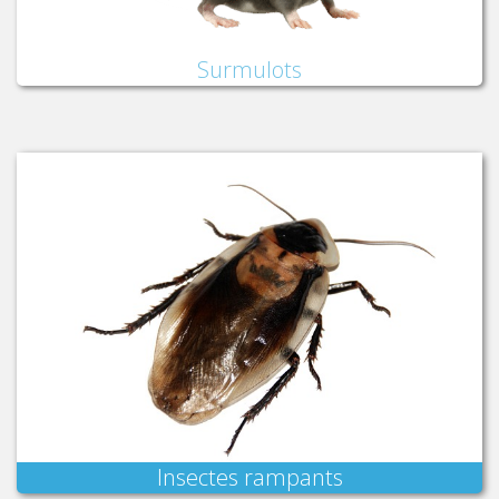
Surmulots
Insectes rampants