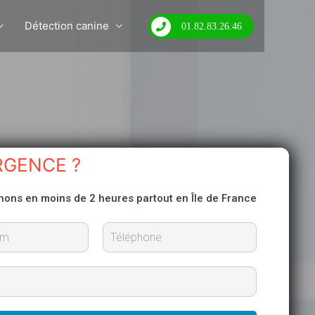
Détection canine
01.82.83.26.46
RGENCE ?
nons en moins de 2 heures partout en Île de France
N
o
m