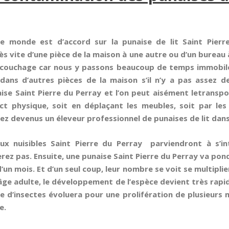
le monde est d’accord sur la punaise de lit Saint Pierr
rès vite d’une pièce de la maison à une autre ou d’un bureau
 couchage car nous y passons beaucoup de temps immobiles
ns d’autres pièces de la maison s’il n’y a pas assez de 
ise Saint Pierre du Perray et l’on peut aisément letranspo
act physique, soit en déplaçant les meubles, soit par l
z devenus un éleveur professionnel de punaises de lit dans
x nuisibles Saint Pierre du Perray parviendront à s’i
ez pas. Ensuite, une punaise Saint Pierre du Perray va p
un mois. Et d’un seul coup, leur nombre se voit se multiplier
’âge adulte, le développement de l’espèce devient très rapide
ne d’insectes évoluera pour une prolifération de plusieurs 
e.