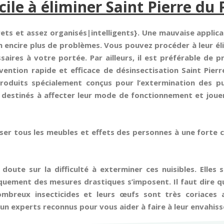
icile à éliminer Saint Pierre du
rets et assez organisés|intelligents}. Une mauvaise applic
 encire plus de problèmes. Vous pouvez procéder à leur éli
ires à votre portée. Par ailleurs, il est préférable de 
vention rapide et efficace de désinsectisation Saint Pier
produits spécialement conçus pour l’extermination des pu
destinés à affecter leur mode de fonctionnement et jouer 
oser tous les meubles et effets des personnes à une forte c
n doute sur la difficulté à exterminer ces nuisibles. Elles 
uement des mesures drastiques s’imposent. Il faut dire qu
ombreux insecticides et leurs œufs sont très coriaces 
un experts reconnus pour vous aider à faire à leur envahis