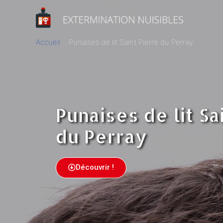
Accueil
Punaises de lit Saint Pierre du Perray
Punaises de lit Sa
du Perray
Découvrir !