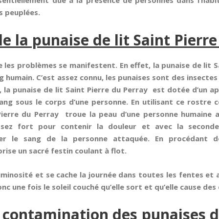
entiellement due à la présence de personnes dans l’habit
s peuplées.
e la punaise de lit Saint Pierr
 les problèmes se manifestent. En effet, la punaise de lit S
g humain. C’est assez connu, les punaises sont des insecte
la punaise de lit Saint Pierre du Perray est dotée d’un ap
sang sous le corps d’une personne. En utilisant ce rostr
Pierre du Perray troue la peau d’une personne humaine af
assez fort pour contenir la douleur et avec la seconde
ifier le sang de la personne attaquée. En procédant d
rise un sacré festin coulant à flot.
luminosité et se cache la journée dans toutes les fentes et
onc une fois le soleil couché qu’elle sort et qu’elle cause d
 contamination des punaises de 