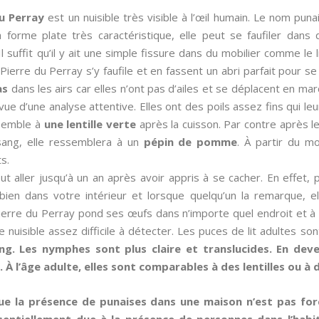
du Perray
est un nuisible très visible à l’œil humain. Le nom pun
sa forme plate très caractéristique, elle peut se faufiler dans 
 Il suffit qu’il y ait une simple fissure dans du mobilier comme le
ierre du Perray s’y faufile et en fassent un abri parfait pour se c
as
dans les airs car elles n’ont pas d’ailes et se déplacent en mar
ue d’une analyse attentive. Elles ont des poils assez fins qui l
ssemble à
une lentille verte
après la cuisson. Par contre après le
 sang, elle ressemblera à un
pépin de pomme
. À partir du 
s.
t aller jusqu’à un an après avoir appris à se cacher. En effet, p
ien dans votre intérieur et lorsque quelqu’un la remarque, e
t Pierre du Perray pond ses œufs dans n’importe quel endroit et à 
e nuisible assez difficile à détecter. Les puces de lit adultes so
ng. Les nymphes sont plus claire et translucides. En deve
À l’âge adulte, elles sont comparables à des lentilles ou à
que la présence de punaises dans une maison n’est pas f