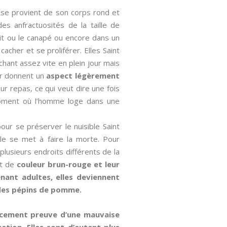
aise provient de son corps rond et
des anfractuosités de la taille de
 lit ou le canapé ou encore dans un
acher et se proliférer. Elles Saint
chant assez vite en plein jour mais
eur donnent un
aspect légèrement
ur repas, ce qui veut dire une fois
moment où l’homme loge dans une
our se préserver le nuisible Saint
lle se met à faire la morte. Pour
plusieurs endroits différents de la
nt de
couleur brun-rouge et leur
nant adultes, elles deviennent
 des pépins de pomme.
orcement preuve d’une mauvaise