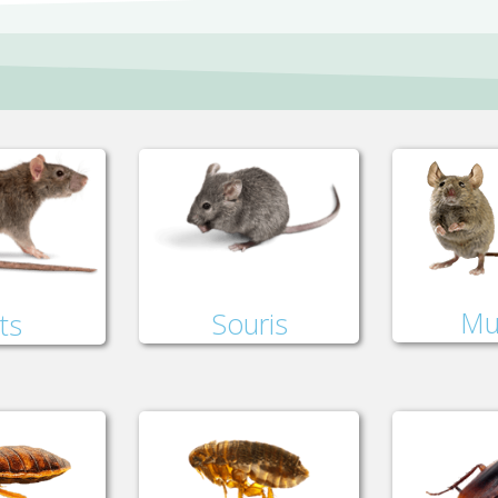
Mu
Souris
ts