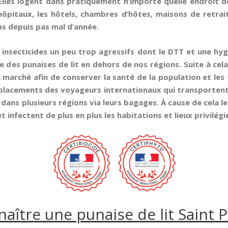
Elles logent dans pratiquement n’importe quelle endroit d
pitaux, les hôtels, chambres d’hôtes, maisons de retraite
cas depuis pas mal d’année.
es insecticides un peu trop agressifs dont le DTT et une hy
ie des punaises de lit en dehors de nos régions. Suite à ce
u marché afin de conserver la santé de la population et les
éplacements des voyageurs internationaux qui transportent 
 dans plusieurs régions via leurs bagages. À cause de cela le
et infectent de plus en plus les habitations et lieux privilé
tre une punaise de lit Saint P