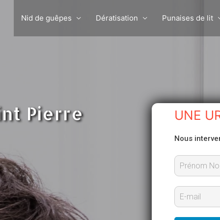
Nid de guêpes
Dératisation
Punaises de lit
int Pierre
UNE U
Nous interve
P
r
E
é
-
n
m
o
m
a