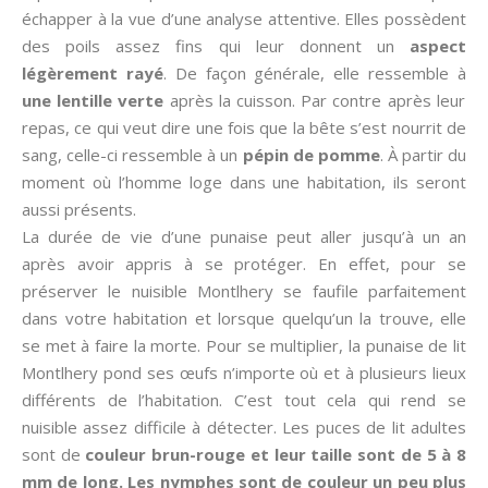
échapper à la vue d’une analyse attentive. Elles possèdent
des poils assez fins qui leur donnent un
aspect
légèrement rayé
. De façon générale, elle ressemble à
une lentille verte
après la cuisson. Par contre après leur
repas, ce qui veut dire une fois que la bête s’est nourrit de
sang, celle-ci ressemble à un
pépin de pomme
. À partir du
moment où l’homme loge dans une habitation, ils seront
aussi présents.
La durée de vie d’une punaise peut aller jusqu’à un an
après avoir appris à se protéger. En effet, pour se
préserver le nuisible Montlhery se faufile parfaitement
dans votre habitation et lorsque quelqu’un la trouve, elle
se met à faire la morte. Pour se multiplier, la punaise de lit
Montlhery pond ses œufs n’importe où et à plusieurs lieux
différents de l’habitation. C’est tout cela qui rend se
nuisible assez difficile à détecter. Les puces de lit adultes
sont de
couleur brun-rouge et leur taille sont de 5 à 8
mm de long. Les nymphes sont de couleur un peu plus