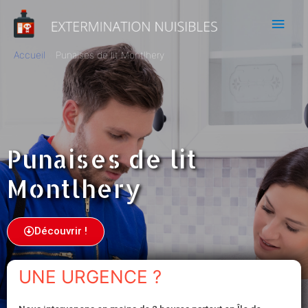
Accueil
Punaises de lit Montlhery
Punaises de lit
Montlhery
Découvrir !
UNE URGENCE ?