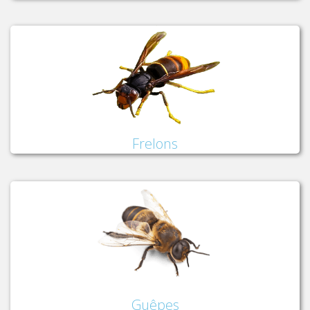
Frelons
Guêpes