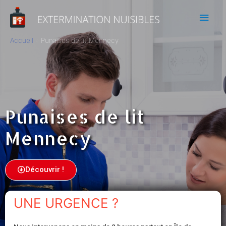
Accueil
Punaises de lit Mennecy
Punaises de lit
Mennecy
Découvrir !
UNE URGENCE ?