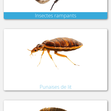
Insectes rampants
Punaises de lit