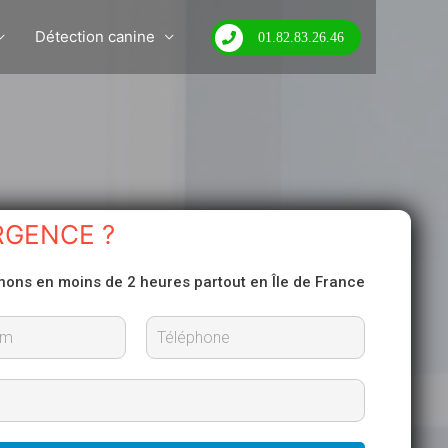
Détection canine
01.82.83.26.46
RGENCE ?
nons en moins de 2 heures partout en Île de France
N
o
m