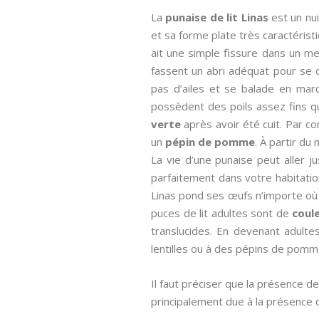
La
punaise de lit Linas
est un nui
et sa forme plate très caractéristiq
ait une simple fissure dans un me
fassent un abri adéquat pour se c
pas d’ailes et se balade en marc
possèdent des poils assez fins q
verte
après avoir été cuit. Par co
un
pépin de pomme
. À partir d
La vie d’une punaise peut aller ju
parfaitement dans votre habitation
Linas pond ses œufs n’importe où et
puces de lit adultes sont de
coule
translucides. En devenant adulte
lentilles ou à des pépins de pomm
Il faut préciser que la présence 
principalement due à la présence 