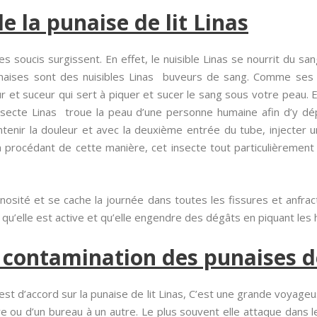
e la punaise de lit Linas
s soucis surgissent. En effet, le nuisible Linas se nourrit du sa
naises sont des nuisibles Linas buveurs de sang. Comme ses c
r et suceur qui sert à piquer et sucer le sang sous votre peau. 
nsecte Linas troue la peau d’une personne humaine afin d’y d
tenir la douleur et avec la deuxième entrée du tube, injecter un 
procédant de cette manière, cet insecte tout particulièrement d
inosité et se cache la journée dans toutes les fissures et anfrac
t qu’elle est active et qu’elle engendre des dégâts en piquant le
 contamination des punaises de
est d’accord sur la punaise de lit Linas, C’est une grande voyageus
tre ou d’un bureau à un autre. Le plus souvent elle attaque dans 