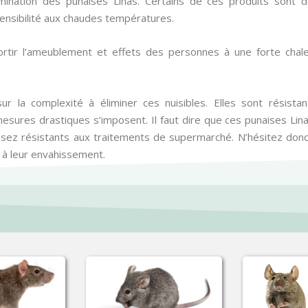
mination des punaises Linas. Certains de ces produits sont 
sensibilité aux chaudes températures.
ortir l’ameublement et effets des personnes à une forte chal
ur la complexité à éliminer ces nuisibles. Elles sont résistant
ures drastiques s’imposent. Il faut dire que ces punaises Lin
assez résistants aux traitements de supermarché. N’hésitez donc
 à leur envahissement.