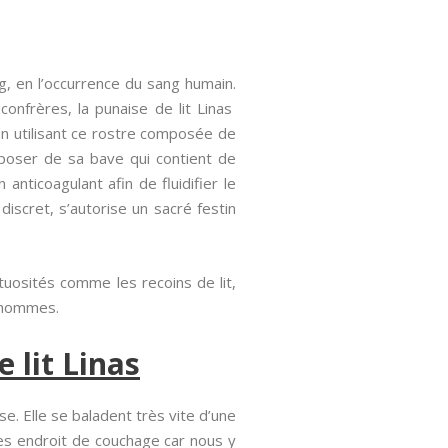
ng, en l’occurrence du sang humain.
onfrères, la punaise de lit Linas
En utilisant ce rostre composée de
époser de sa bave qui contient de
anticoagulant afin de fluidifier le
iscret, s’autorise un sacré festin
tuosités comme les recoins de lit,
s hommes.
 lit Linas
e. Elle se baladent très vite d’une
les endroit de couchage car nous y