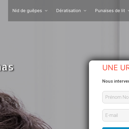
Nid de guêpes
Dératisation
Punaises de lit
nas
UNE U
Nous interve
P
r
E
é
-
n
m
o
m
a