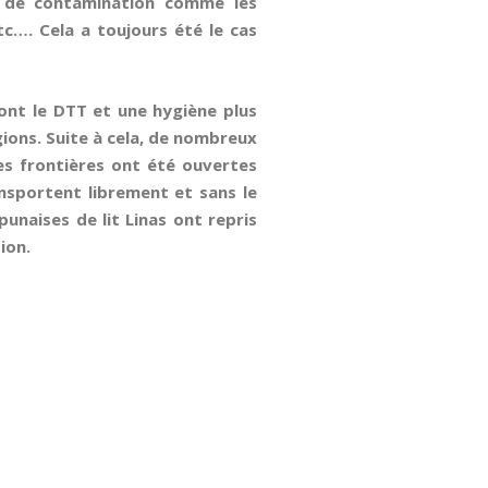
s de contamination comme les
tc…. Cela a toujours été le cas
dont le DTT et une hygiène plus
gions. Suite à cela, de nombreux
les frontières ont été ouvertes
ansportent librement et sans le
punaises de lit Linas ont repris
ion.