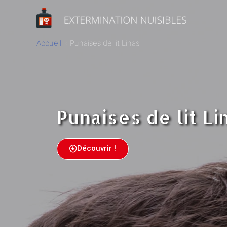
Accueil
Punaises de lit Linas
Punaises de lit Li
Découvrir !