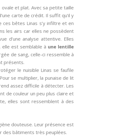
ovale et plat. Avec sa petite taille
ne carte de crédit. Il suffit qu’il y
ces bêtes Linas s’y infiltre et en
s les airs car elles ne possèdent
ue d’une analyse attentive. Elles
, elle est semblable à
une lentille
orgée de sang, celle-ci ressemble à
nt présents.
otéger le nuisible Linas se faufile
ur se multiplier, la punaise de lit
rend assez difficile à détecter. Les
 de couleur un peu plus claire et
lte, elles sont ressemblent à des
ygiène douteuse. Leur présence est
ar des bâtiments très peuplées.