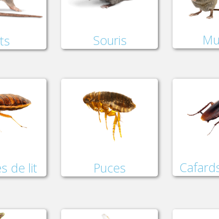
Mu
Souris
ts
Cafards
Puces
s de lit