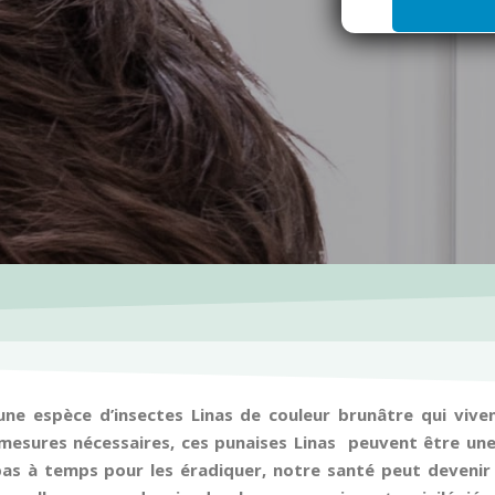
i
l
*
 une espèce d’insectes Linas de couleur brunâtre qui viv
mesures nécessaires, ces punaises Linas peuvent être une
 pas à temps pour les éradiquer, notre santé peut deveni