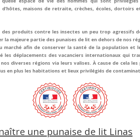
 quelle espace de vie des hommes qui sont privilégié
 d’hôtes, maisons de retraite, crèches, écoles, dortoirs e
es des produits contre les insectes un peu trop agressifs 
 la majeure partie des punaises de lit en dehors de nos ré
u marché afin de conserver la santé de la population et 
sé les déplacements des vacanciers internationaux qui tr
nos diverses régions via leurs valises. À cause de cela les 
us en plus les habitations et lieux privilégiés de contaminat
ître une punaise de lit Linas