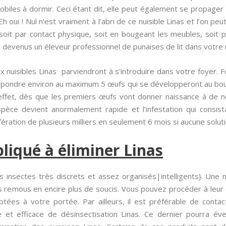
les à dormir. Ceci étant dit, elle peut également se propager 
 Eh oui ! Nul n’est vraiment à l’abri de ce nuisible Linas et l’on pe
, soit par contact physique, soit en bougeant les meubles, soit
devenus un éleveur professionnel de punaises de lit dans votre 
eux nuisibles Linas parviendront à s’introduire dans votre foyer
a pondre environ au maximum 5 œufs qui se développeront au bout 
effet, dès que les premiers œufs vont donner naissance à de no
pèce devient anormalement rapide et l’infestation qui consistai
fération de plusieurs milliers en seulement 6 mois si aucune soluti
liqué à éliminer Linas
es insectes très discrets et assez organisés|intelligents}. Une
s remous en encire plus de soucis. Vous pouvez procéder à leur é
ées à votre portée. Par ailleurs, il est préférable de conta
e et efficace de désinsectisation Linas. Ce dernier pourra éve