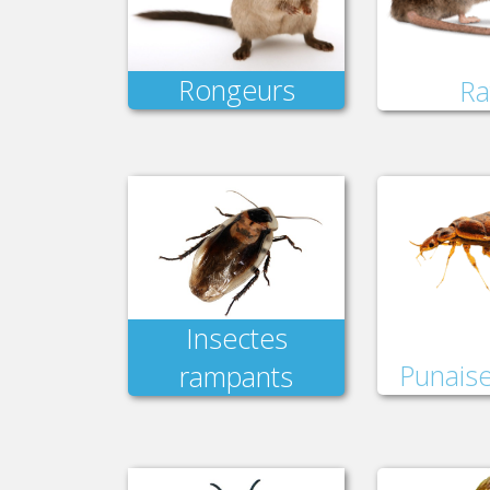
Rongeurs
Ra
Insectes
Punaise
rampants