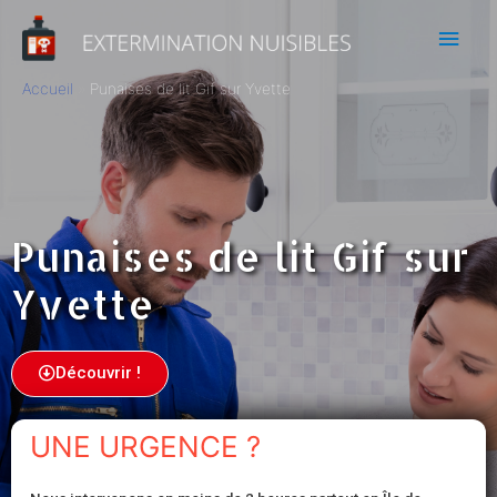
Accueil
Punaises de lit Gif sur Yvette
Punaises de lit Gif sur
Yvette
Découvrir !
UNE URGENCE ?