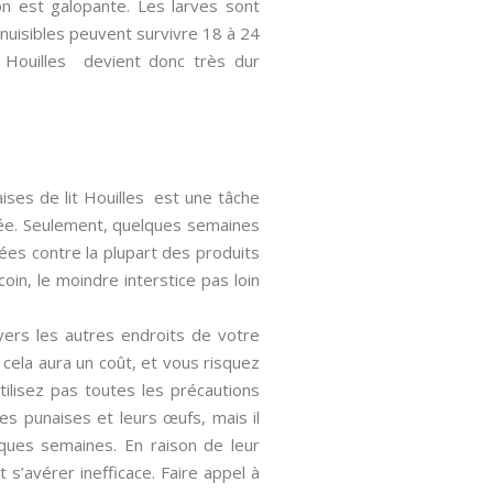
on est galopante. Les larves sont
nuisibles peuvent survivre 18 à 24
it Houilles devient donc très dur
aises de lit Houilles est une tâche
uvée. Seulement, quelques semaines
ées contre la plupart des produits
oin, le moindre interstice pas loin
 vers les autres endroits de votre
, cela aura un coût, et vous risquez
ilisez pas toutes les précautions
es punaises et leurs œufs, mais il
lques semaines. En raison de leur
 s’avérer inefficace. Faire appel à