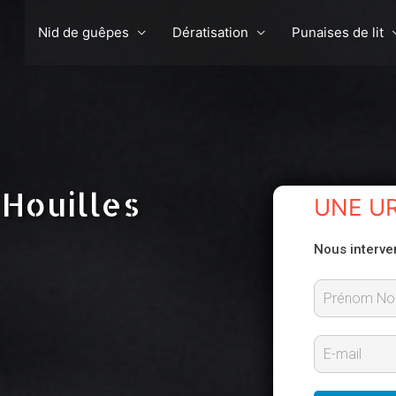
Nid de guêpes
Dératisation
Punaises de lit
 Houilles
UNE U
Nous interve
P
r
E
é
-
n
m
o
m
a