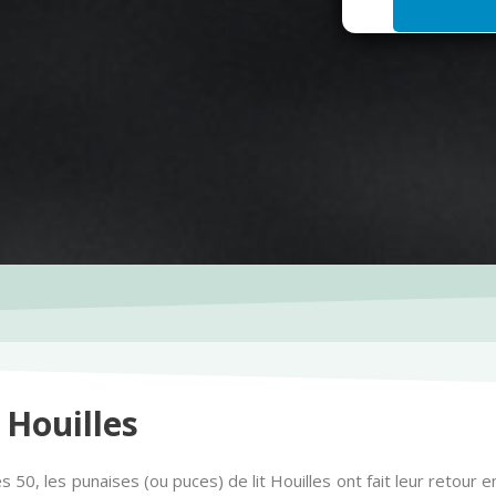
i
l
*
 Houilles
es 50, les punaises (ou puces) de lit Houilles ont fait leur retou