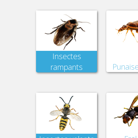
Insectes
Punaise
rampants