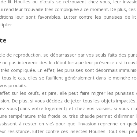
de lit Houilles ou d’œufs se retrouvent chez vous, leur invasi
i rend leur trouvaille très compliquée à ce moment. De plus, ces 
ditions leur sont favorables. Lutter contre les punaises de l
iplier.
te
ycle de reproduction, se débarrasser par vos seuls faits des pun
de ne pas intervenir des le début lorsque leur présence est tro
on très compliquée. En effet, les punaises sont désormais immunis
s tous le cas, elles se faufilent généralement dans le moindre rec
 vos produits.
ffet sur les œufs, et pire, elle peut faire migrer les punaises
nvasion. De plus, si vous décidez de jeter tous les objets impactés
hez vous|dans votre logement} et chez vos voisins, si vous n’ut
une température très froide ou très chaude permet d’éliminer l
ussissent à rester en vie} pour que l’invasion reprenne en que
leur résistance, lutter contre ces insectes Houilles tout seul peut