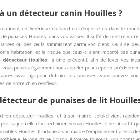
à un détecteur canin Houilles ?
ernational, en Amérique du Nord ou n’importe où dans le monde
 de punaises Houilles dans vos valises. Il suffit de mettre votre
 larves ou des œufs s’immiscent parmi vos biens. Ou il se peut
re habitation, et le risque que ceux-ci aient importé ces puna
n détecteur Houilles
à titre préventif, afin de lever vos inte
 vous pouvez également nous appeler pour repérer précisément les
in, après avoir agi pour détruire les punaises, vous pouvez vou
es de notre chien renifleur.
détecteur de punaises de lit Houille
hien détecteur Houilles et à son maître, celui-ci vient rapide
précis que celle d’un technicien humain Houilles. Il ne lui suffit q
nuisibles Houilles. Il indique à son maître l’emplacement précis de
bliothèque, le long d’une cloison, il trouve toujours. Son odora