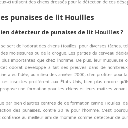
eux-ci utilisent des chiens dressés pour la détection de ces dés
es punaises de lit Houilles
ien détecteur de punaises de lit Houilles ?
se sert de l’odorat des chiens Houilles pour diverses tâches, te
 des moisissures ou de la drogue. Les parties du cerveau dédié
s plus importantes que chez l’homme. De plus, leur muqueuse olf
Cet odorat développé a fait ses preuves dans de nombreux 
ne a eu l’idée, au milieu des années 2000, d’en profiter pour la
t, ces insectes prolifèrent aux États-Unis, bien plus encore qu’i
l propose une formation pour les chiens et leurs maîtres venant
e par bien d’autres centres de de formation canine Houilles da
ection des punaises, contre 30 % pour l’homme. C’est pourq
t confiance au meilleur ami de l’homme comme détecteur de punai