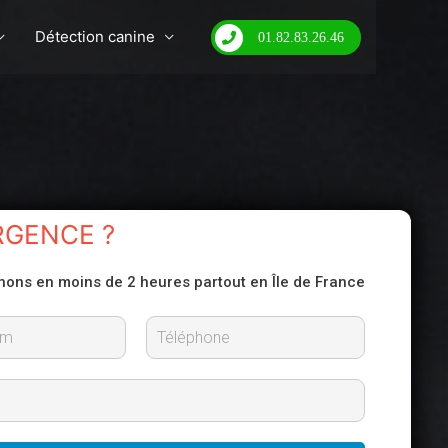
Détection canine
01.82.83.26.46
RGENCE ?
nons en moins de 2 heures partout en Île de France
N
o
m