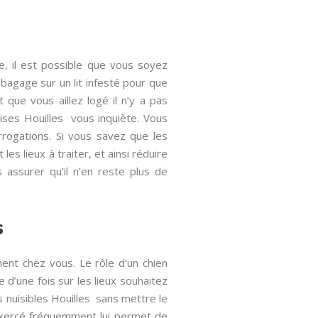
, il est possible que vous soyez
 bagage sur un lit infesté pour que
 que vous aillez logé il n’y a pas
ises Houilles vous inquiète. Vous
rrogations. Si vous savez que les
 lieux à traiter, et ainsi réduire
s assurer qu’il n’en reste plus de
s
ment chez vous. Le rôle d’un chien
ue d’une fois sur les lieux souhaitez
s nuisibles Houilles sans mettre le
t exercé fréquemment lui permet de