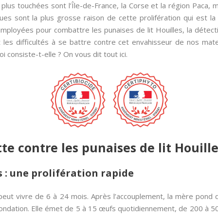
plus touchées sont l’Île-de-France, la Corse et la région Paca, m
iques sont la plus grosse raison de cette prolifération qui est 
ployées pour combattre les punaises de lit Houilles, la détecti
t les difficultés à se battre contre cet envahisseur de nos mat
i consiste-t-elle ? On vous dit tout ici.
utte contre les punaises de lit Houill
s : une prolifération rapide
 peut vivre de 6 à 24 mois. Après l’accouplement, la mère pond
condation. Elle émet de 5 à 15 œufs quotidiennement, de 200 à 50