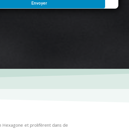
Envoyer
r en Hexagone et prolifèrent dans de