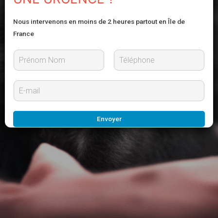
Nous intervenons en moins de 2 heures partout en Île de
France
P
N
r
o
E
é
m
-
n
m
o
m
a
Envoyer
i
l
*