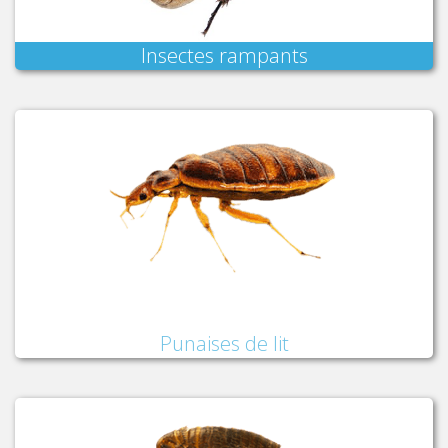
Insectes rampants
Punaises de lit