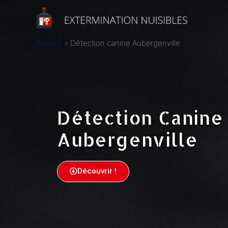
Accueil
Détection canine Aubergenville
Détection Canine
Aubergenville
Découvrir !