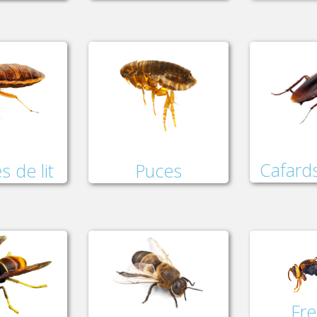
Cafards
Puces
s de lit
Fre