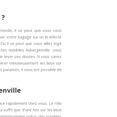
 ?
 monde, il se peut que vous vous
er votre bagage sur un lit infecté
Ou il se peut que vous aillez logé
ctes nuisibles Aubergenville vous
 de lever vos doutes. Si vous savez
érer minutieusement les lieux sur
les punaises, il vous est possible de
enville
lace rapidement chez vous. Le rôle
i suffit que d’une fois sur les lieux
 l’emplacement précis des nuisibles