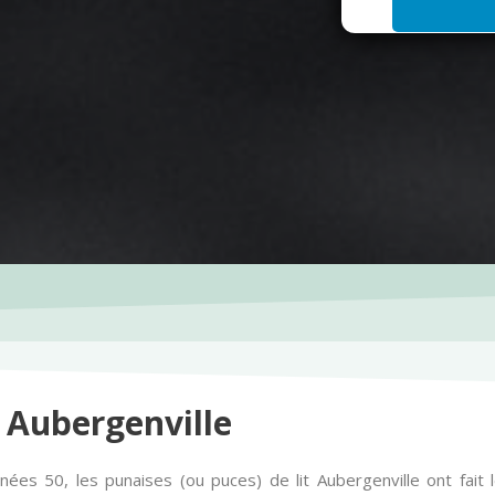
i
l
*
 Aubergenville
ées 50, les punaises (ou puces) de lit Aubergenville ont fait