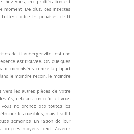
e chez vous, leur prolifération est
à ce moment. De plus, ces insectes
 Lutter contre les punaises de lit
aises de lit Aubergenville est une
présence est trouvée. Or, quelques
enant immunisées contre la plupart
 dans le moindre recoin, le moindre
es vers les autres pièces de votre
nfestés, cela aura un coût, et vous
i vous ne prenez pas toutes les
iner les nuisibles, mais il suffit
lques semaines. En raison de leur
vos propres moyens peut s’avérer