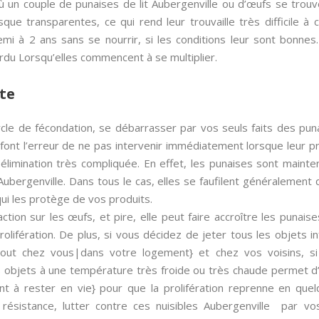
où un couple de punaises de lit Aubergenville ou d’œufs se trouv
sque transparentes, ce qui rend leur trouvaille très difficile 
i à 2 ans sans se nourrir, si les conditions leur sont bonnes.
rdu Lorsqu’elles commencent à se multiplier.
te
cycle de fécondation, se débarrasser par vos seuls faits des pun
s font l’erreur de ne pas intervenir immédiatement lorsque leur 
élimination très compliquée. En effet, les punaises sont maint
Aubergenville. Dans tous le cas, elles se faufilent généralement
 qui les protège de vos produits.
ction sur les œufs, et pire, elle peut faire accroître les punais
 prolifération. De plus, si vous décidez de jeter tous les objets i
rtout chez vous|dans votre logement} et chez vos voisins, s
objets à une température très froide ou très chaude permet d’élim
nt à rester en vie} pour que la prolifération reprenne en que
ur résistance, lutter contre ces nuisibles Aubergenville par 