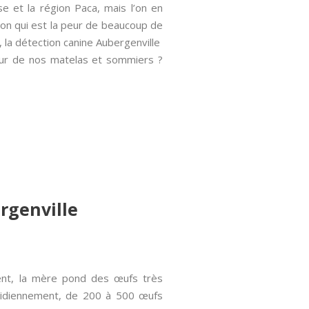
se et la région Paca, mais l’on en
ction qui est la peur de beaucoup de
, la détection canine Aubergenville
sseur de nos matelas et sommiers ?
ergenville
ment, la mère pond des œufs très
otidiennement, de 200 à 500 œufs