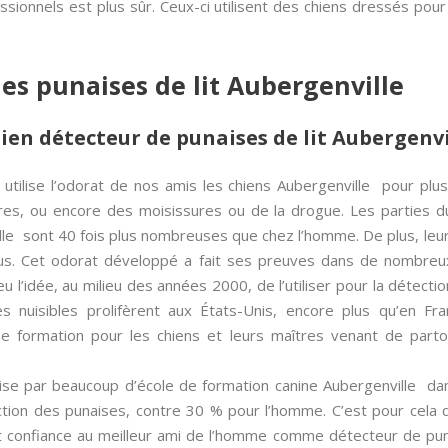
essionnels est plus sûr. Ceux-ci utilisent des chiens dressés po
es punaises de lit Aubergenville
ien détecteur de punaises de lit Aubergenvi
n utilise l’odorat de nos amis les chiens Aubergenville pour pl
ères, ou encore des moisissures ou de la drogue. Les parties 
ville sont 40 fois plus nombreuses que chez l’homme. De plus, leu
us. Cet odorat développé a fait ses preuves dans de nombreux
u l’idée, au milieu des années 2000, de l’utiliser pour la détectio
ces nuisibles prolifèrent aux États-Unis, encore plus qu’en 
e formation pour les chiens et leurs maîtres venant de partou
ise par beaucoup d’école de formation canine Aubergenville dan
ction des punaises, contre 30 % pour l’homme. C’est pour cela
t confiance au meilleur ami de l’homme comme détecteur de punai