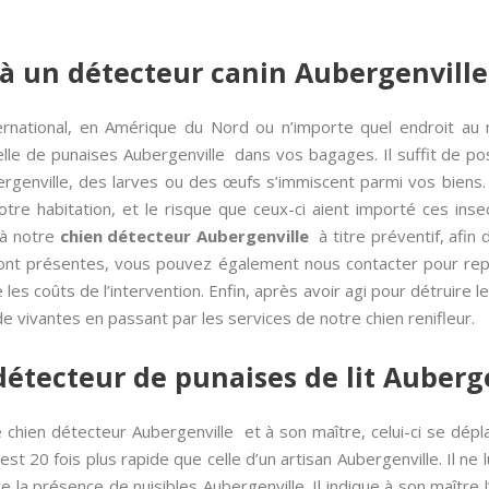
à un détecteur canin Aubergenville
ernational, en Amérique du Nord ou n’importe quel endroit au
elle de punaises Aubergenville dans vos bagages. Il suffit de pos
rgenville, des larves ou des œufs s’immiscent parmi vos biens. 
re habitation, et le risque que ceux-ci aient importé ces inse
 à notre
chien détecteur Aubergenville
à titre préventif, afin
sont présentes, vous pouvez également nous contacter pour rep
e les coûts de l’intervention. Enfin, après avoir agi pour détruire 
de vivantes en passant par les services de notre chien renifleur.
détecteur de punaises de lit Auberg
 chien détecteur Aubergenville et à son maître, celui-ci se dép
st 20 fois plus rapide que celle d’un artisan Aubergenville. Il ne lu
e la présence de nuisibles Aubergenville. Il indique à son maître