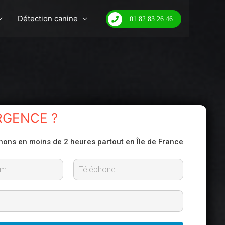
Détection canine
01.82.83.26.46
RGENCE ?
nons en moins de 2 heures partout en Île de France
N
o
m