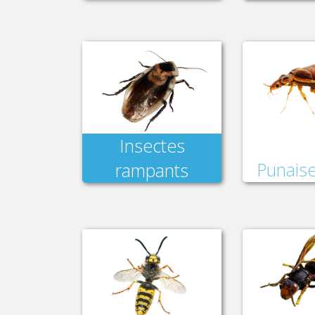
Insectes
Punaise
rampants