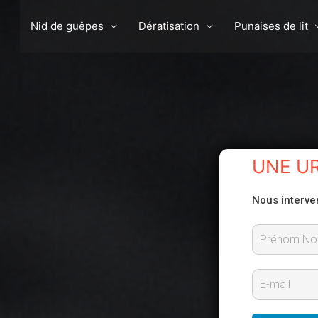
Nid de guêpes
Dératisation
Punaises de lit
UNE U
Nous interve
P
r
E
é
-
n
m
o
m
a