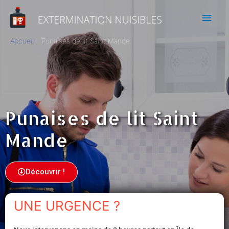
Accueil
Punaises de lit Saint Mande
Punaises de lit Saint
Mande
Découvrir !
UNE URGENCE ?