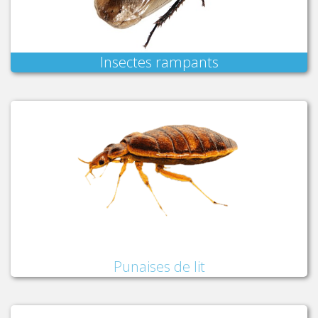
Insectes rampants
Punaises de lit