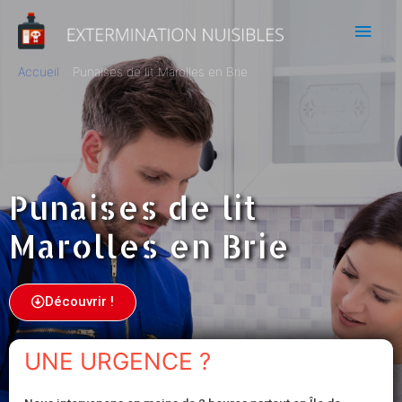
Accueil
Punaises de lit Marolles en Brie
Punaises de lit
Marolles en Brie
Découvrir !
UNE URGENCE ?