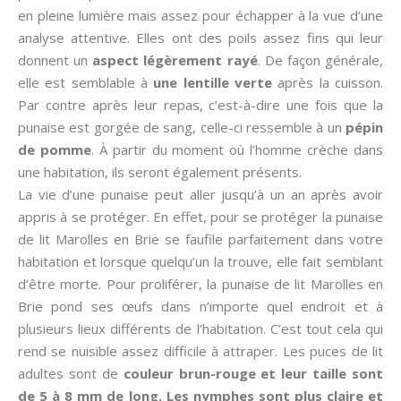
en pleine lumière mais assez pour échapper à la vue d’une
analyse attentive. Elles ont des poils assez fins qui leur
donnent un
aspect légèrement rayé
. De façon générale,
elle est semblable à
une lentille verte
après la cuisson.
Par contre après leur repas, c’est-à-dire une fois que la
punaise est gorgée de sang, celle-ci ressemble à un
pépin
de pomme
. À partir du moment où l’homme crèche dans
une habitation, ils seront également présents.
La vie d’une punaise peut aller jusqu’à un an après avoir
appris à se protéger. En effet, pour se protéger la punaise
de lit Marolles en Brie se faufile parfaitement dans votre
habitation et lorsque quelqu’un la trouve, elle fait semblant
d’être morte. Pour proliférer, la punaise de lit Marolles en
Brie pond ses œufs dans n’importe quel endroit et à
plusieurs lieux différents de l’habitation. C’est tout cela qui
rend se nuisible assez difficile à attraper. Les puces de lit
adultes sont de
couleur brun-rouge et leur taille sont
de 5 à 8 mm de long. Les nymphes sont plus claire et