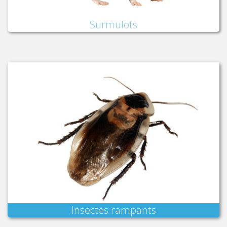
Surmulots
Insectes rampants