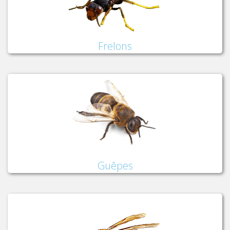
Frelons
Guêpes