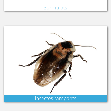
Surmulots
Insectes rampants