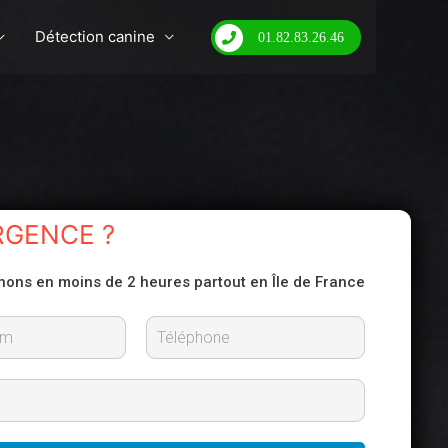
Détection canine
01.82.83.26.46
RGENCE ?
nons en moins de 2 heures partout en Île de France
N
o
m