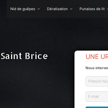
Nid de guêpes
Dératisation
Punaises de lit
Saint Brice
UNE U
Nous interve
P
r
E
é
-
n
m
o
m
a