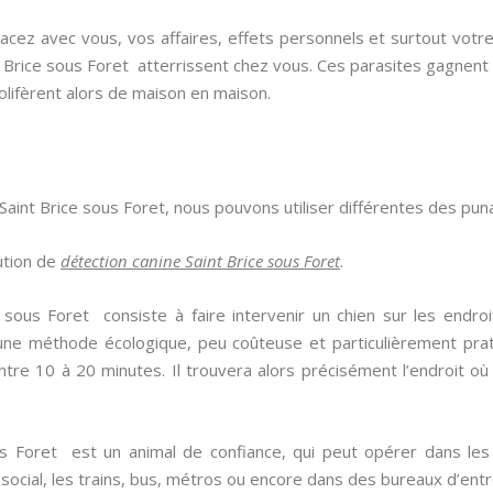
cez avec vous, vos affaires, effets personnels et surtout votre
Brice sous Foret atterrissent chez vous. Ces parasites gagnent d
olifèrent alors de maison en maison.
Saint Brice sous Foret, nous pouvons utiliser différentes des punai
lution de
détection canine Saint Brice sous Foret
.
e sous Foret
consiste à faire intervenir un chien sur les endro
ne méthode écologique, peu coûteuse et particulièrement pratiqu
ntre 10 à 20 minutes. Il trouvera alors précisément l’endroit où
ous Foret est un animal de confiance, qui peut opérer dans le
ou social, les trains, bus, métros ou encore dans des bureaux d’entr