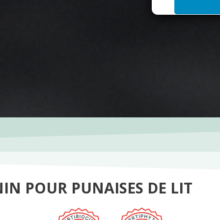
i
l
*
IN POUR PUNAISES DE LIT