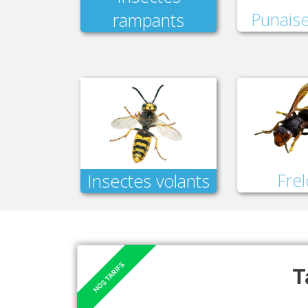
Punaise
rampants
Fre
Insectes volants
T