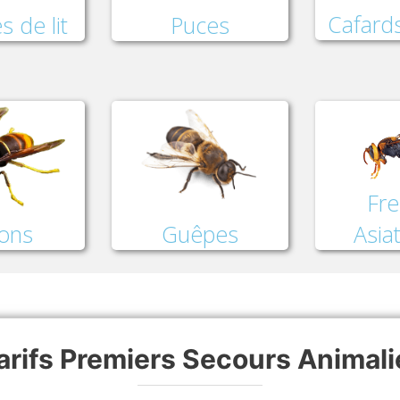
Cafards
Puces
s de lit
Fre
lons
Asia
Guêpes
arifs Premiers Secours Animali