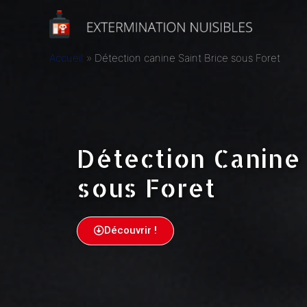
Accueil
Détection canine Saint Brice sous Foret
Détection Canine 
sous Foret
Découvrir !