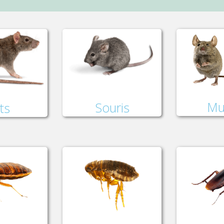
Mu
Souris
ts