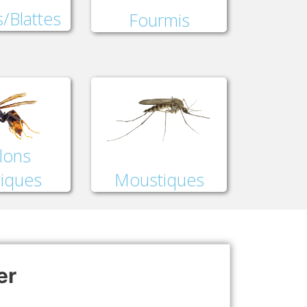
/Blattes
Fourmis
lons
Moustiques
tiques
er