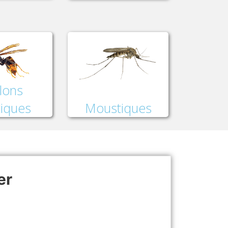
lons
Moustiques
tiques
er