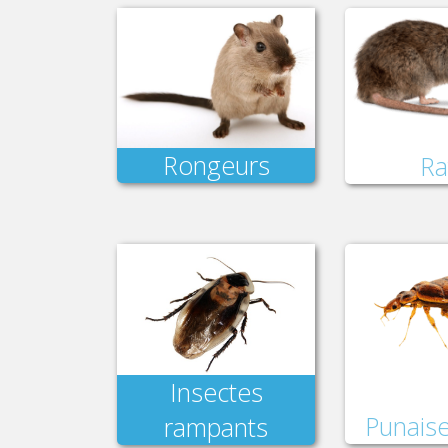
Rongeurs
Ra
Insectes
Punaise
rampants