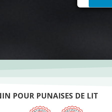
i
l
*
IN POUR PUNAISES DE LIT