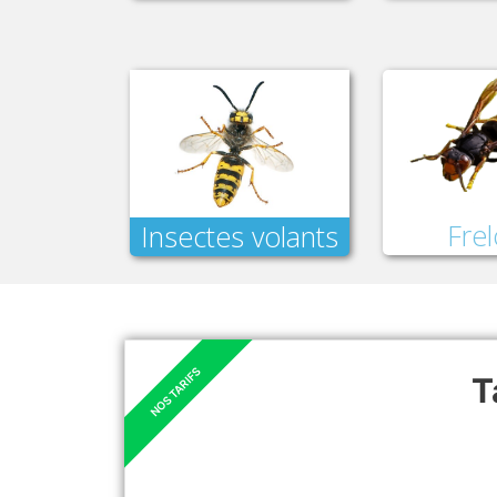
Fre
Insectes volants
T