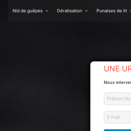
Nid de guêpes
Dératisation
Punaises de lit
UNE U
Nous interve
P
r
E
é
-
n
m
o
m
a