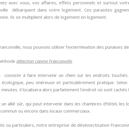
ez avec vous, vos affaires, effets personnels et surtout votr
ville débarquent dans votre logement. Ces parasites gagnent 
nne. Ils se multiplient alors de logement en logement.
Franconville, nous pouvons utiliser l’extermination des punaises de l
 méthode
détection canine Franconville
.
le
consiste à faire intervenir un chien sur les endroits touché
écologique, peu onéreuse et particulièrement pratique. Selon l
 minutes. Il localisera alors parfaitement l’endroit où sont cachés l
 un allié sûr, qui peut intervenir dans les chambres d’hôtel, les l
en commun ou encore dans locaux commerciaux.
ls ou particuliers, notre entreprise de désinsectisation Franconv