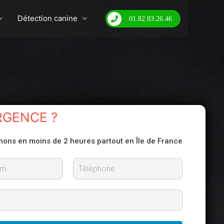
Détection canine
01.82.83.26.46
RGENCE ?
nons en moins de 2 heures partout en Île de France
N
o
m