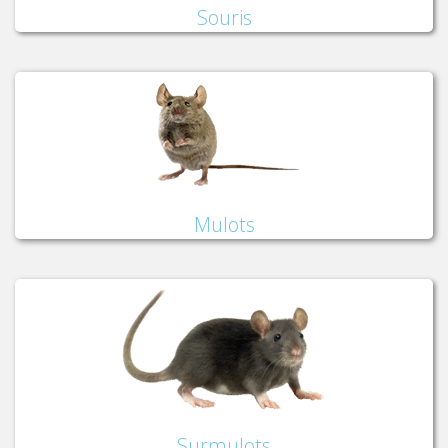
Souris
Mulots
Surmulots