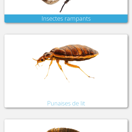
Insectes rampants
Punaises de lit