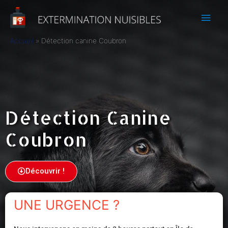
Accueil
Détection canine Coubron
Détection Canine
Coubron
Découvrir !
UNE URGENCE ?