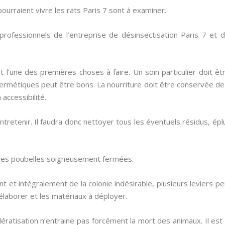
urraient vivre les rats Paris 7 sont à examiner.
s professionnels de l’entreprise de désinsectisation Paris 7 et 
st l’une des premières choses à faire. Un soin particulier doit ê
s hermétiques peut être bons. La nourriture doit être conservée d
 accessibilité.
tretenir. Il faudra donc nettoyer tous les éventuels résidus, ép
r les poubelles soigneusement fermées.
t et intégralement de la colonie indésirable, plusieurs leviers 
 élaborer et les matériaux à déployer.
ératisation n’entraine pas forcément la mort des animaux. Il est 