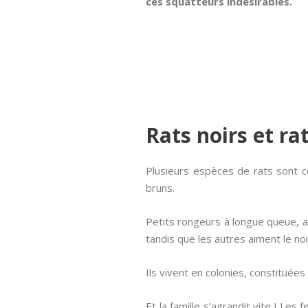
ces squatteurs indésirables.
Rats noirs et ra
Plusieurs espèces de rats sont co
bruns.
Petits rongeurs à longue queue, au
tandis que les autres aiment le no
Ils vivent en colonies, constituées
Et la famille s’agrandit vite ! L