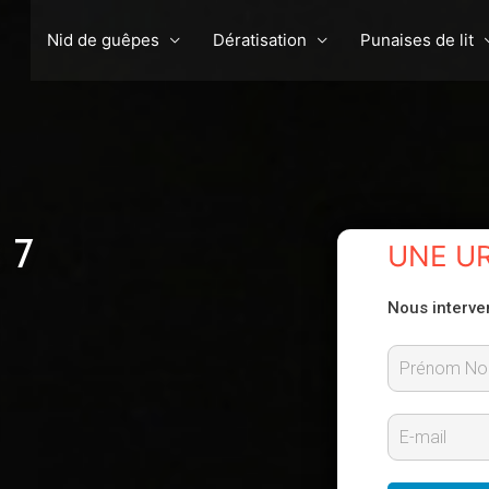
Nid de guêpes
Dératisation
Punaises de lit
 7
UNE U
Nous interve
P
r
E
é
-
n
m
o
m
a