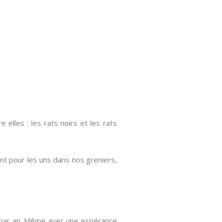
elles : les rats noirs et les rats
ent pour les uns dans nos greniers,
is par an. Même avec une espérance