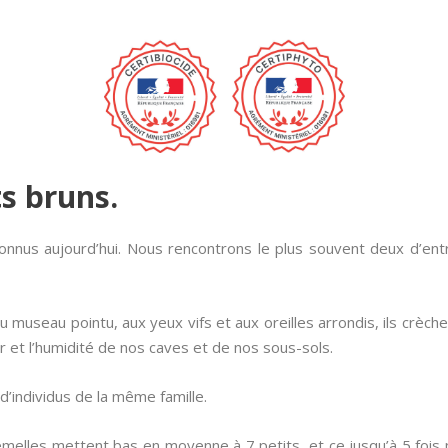
ts bruns.
nnus aujourd’hui. Nous rencontrons le plus souvent deux d’entre 
 museau pointu, aux yeux vifs et aux oreilles arrondis, ils crèch
ir et l’humidité de nos caves et de nos sous-sols.
 d’individus de la même famille.
es femelles mettent bas en moyenne à 7 petits, et ce jusqu’à 5 fo