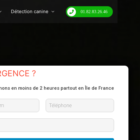
Détection canine
01.82.83.26.46
RGENCE ?
nons en moins de 2 heures partout en Île de France
N
o
m