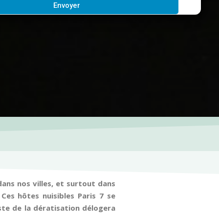
Envoyer
ans nos villes, et surtout dans
Ces hôtes nuisibles Paris 7 se
iste de la dératisation délogera