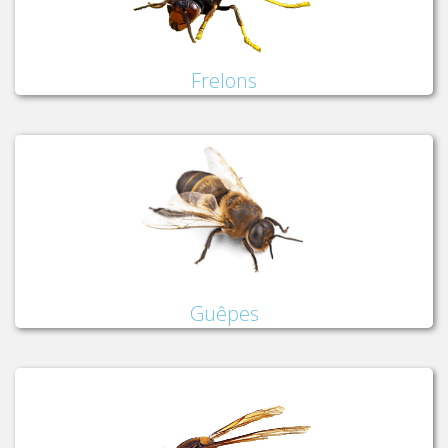
Frelons
Guêpes