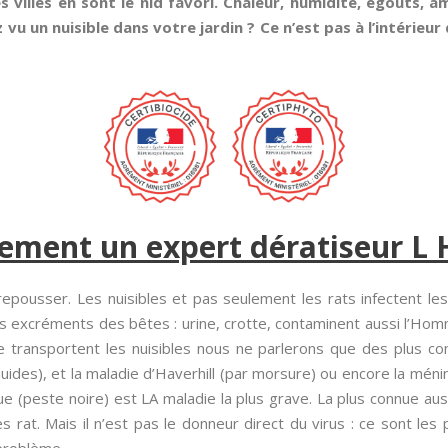
 villes en sont le nid favori. Chaleur, humidité, égouts, 
 vu un nuisible dans votre jardin ? Ce n’est pas à l’intérieu
ement un expert dératiseur L 
repousser. Les nuisibles et pas seulement les rats infectent 
Les excréments des bêtes : urine, crotte, contaminent aussi l’Hom
e transportent les nuisibles nous ne parlerons que des plus co
quides), et la maladie d’Haverhill (par morsure) ou encore la ménin
 (peste noire) est LA maladie la plus grave. La plus connue aussi
at. Mais il n’est pas le donneur direct du virus : ce sont les p