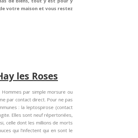
amas de biens, tout y est pour y
r de votre maison et vous restez
Hay les Roses
les Hommes par simple morsure ou
me par contact direct. Pour ne pas
mmunes : la leptospirose (contact
gite. Elles sont neuf répertoriées,
, celle dont les millions de morts
uces qui l’infectent qui en sont le