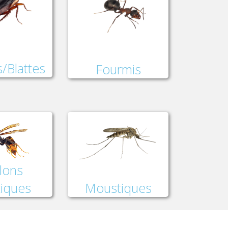
/Blattes
Fourmis
lons
Moustiques
tiques