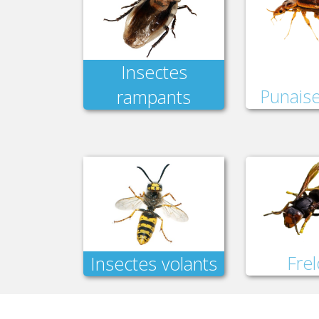
Insectes
Punaise
rampants
Fre
Insectes volants