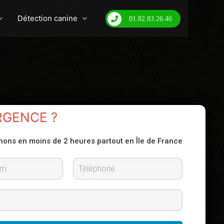
Détection canine
01.82.83.26.46
RGENCE ?
nons en moins de 2 heures partout en Île de France
N
o
m