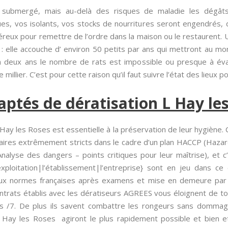
 submergé, mais au-delà des risques de maladie les dégât
es, vos isolants, vos stocks de nourritures seront engendrés, dég
reux pour remettre de l’ordre dans la maison ou le restaurent. U
 : elle accouche d’ environ 50 petits par ans qui mettront au mon
 En deux ans le nombre de rats est impossible ou presque à é
e millier. C’est pour cette raison qu’il faut suivre l’état des lieux 
aptés de dératisation L Hay le
Hay les Roses est essentielle à la préservation de leur hygiène.
aires extrêmement stricts dans le cadre d’un plan HACCP (Hazard A
Analyse des dangers – points critiques pour leur maîtrise), et c
l’exploitation|l’établissement|l’entreprise} sont en jeu dans c
aux normes françaises après examens et mise en demeure par le
rats établis avec les dératiseurs AGREES vous éloignent de tou
rs /7. De plus ils savent combattre les rongeurs sans domm
Hay les Roses agiront le plus rapidement possible et bien e