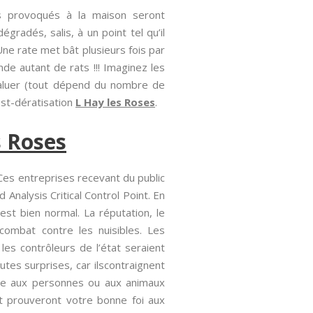
s provoqués à la maison seront
radés, salis, à un point tel qu’il
ne rate met bât plusieurs fois par
de autant de rats !!! Imaginez les
valuer (tout dépend du nombre de
post-dératisation
L Hay les Roses
.
s Roses
 Ces entreprises recevant du public
nalysis Critical Control Point. En
’est bien normal. La réputation, le
e combat contre les nuisibles. Les
s contrôleurs de l’état seraient
tes surprises, car ilscontraignent
age aux personnes ou aux animaux
t prouveront votre bonne foi aux