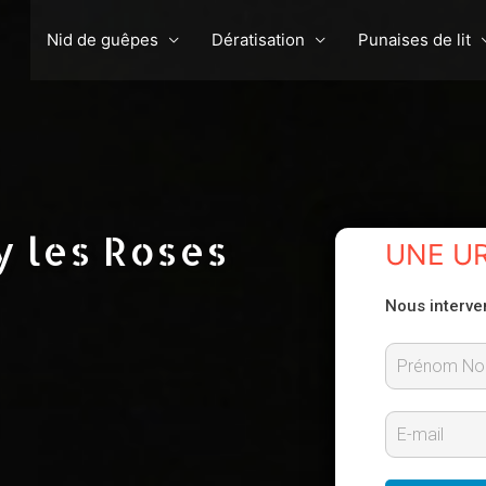
Nid de guêpes
Dératisation
Punaises de lit
y les Roses
UNE U
Nous interve
P
r
E
é
-
n
m
o
m
a