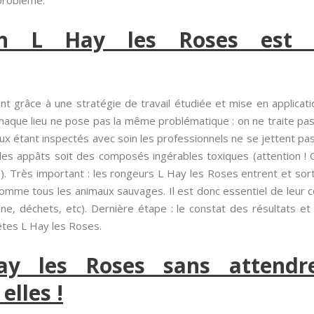
 problème.
ion L Hay les Roses est
ent grâce à une stratégie de travail étudiée et mise en applicati
haque lieu ne pose pas la même problématique : on ne traite pa
ieux étant inspectés avec soin les professionnels ne se jettent pa
t des appâts soit des composés ingérables toxiques (attention 
s). Très important : les rongeurs L Hay les Roses entrent et sor
mme tous les animaux sauvages. Il est donc essentiel de leur c
isine, déchets, etc). Dernière étape : le constat des résultats e
êtes L Hay les Roses.
ay les Roses sans attendre
elles !