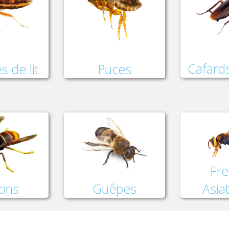
Cafards
Puces
s de lit
Fre
lons
Asia
Guêpes