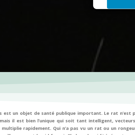
i
l
*
s est un objet de santé publique important. Le rat n’est pa
ais il est bien l’unique qui soit tant intelligent, vecteu
se multiplie rapidement. Qui n’a pas vu un rat ou un ronge