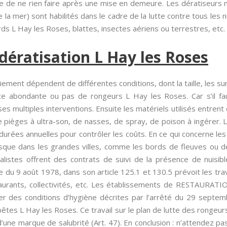
que de ne rien faire après une mise en demeure. Les dératiseurs 
 la mer) sont habilités dans le cadre de la lutte contre tous les 
rds L Hay les Roses, blattes, insectes aériens ou terrestres, etc.
dératisation L Hay les Roses
ment dépendent de différentes conditions, dont la taille, les surfa
nce abondante ou pas de rongeurs L Hay les Roses. Car s’il fau
 multiples interventions. Ensuite les matériels utilisés entrent d
pièges à ultra-son, de nasses, de spray, de poison à ingérer. L
urées annuelles pour contrôler les coûts. En ce qui concerne les
 risque dans les grandes villes, comme les bords de fleuves ou
ialistes offrent des contrats de suivi de la présence de nuisi
aire du 9 août 1978, dans son article 125.1 et 130.5 prévoit les tra
staurants, collectivités, etc. Les établissements de RESTAURAT
ter des conditions d’hygiène décrites par l’arrêté du 29 septem
bêtes L Hay les Roses. Ce travail sur le plan de lutte des rongeur
 d’une marque de salubrité (Art. 47). En conclusion : n’attendez p