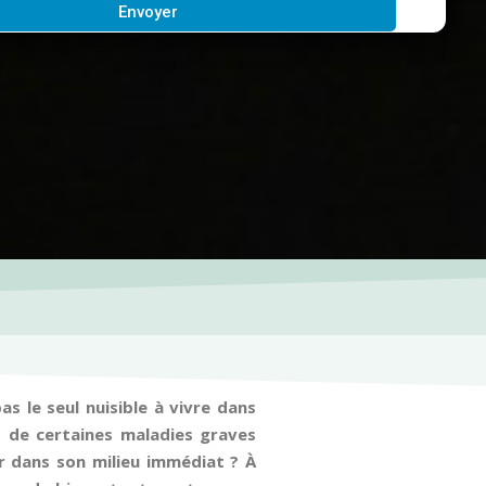
Envoyer
s le seul nuisible à vivre dans
rs de certaines maladies graves
ur dans son milieu immédiat ? À