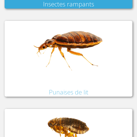
Insectes rampants
Punaises de lit