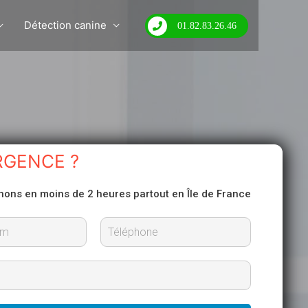
Détection canine
01.82.83.26.46
RGENCE ?
nons en moins de 2 heures partout en Île de France
N
o
m