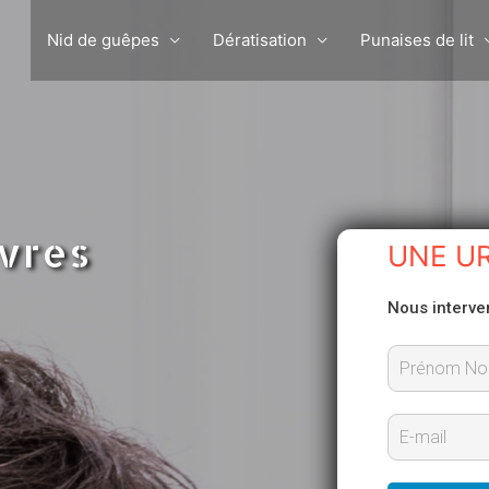
Nid de guêpes
Dératisation
Punaises de lit
evres
UNE U
Nous interve
P
r
E
é
-
n
m
o
m
a