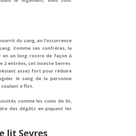
dans le logement. Elles sont
 nourrit du sang, en l’occurrence
 sang. Comme ses confrères, la
é en un long rostre de façon à
de 2 entrées, cet insecte Sevres
hésiant assez fort pour réduire
aguler le sang de la personne
coulant à flot.
uosités comme les coins de lit,
endre des dégâts en piquant les
 lit Sevres