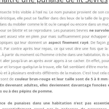
nsecte très visible à l’œil nu. Le nom punaise provient de son co
éristique, elle peut se faufiler dans des lieux de la taille de la gro
 dans du mobilier comme le lit ou le canapé ou encore dans un mu
l pour se blottir et se reproduire. Les punaises Sevres
ne survole
ant assez vite en plein jour mais suffisamment pour échapper à
copiques qui leur donnent un
aspect finement rayé
. De façon g
t. Par contre après leur repas, ce qui veut dire une fois que la
. À partir du moment où l’homme crèche dans une habitation, ils 
 aller jusqu’à un an après avoir appris à se cacher. En effet, pou
ur et lorsque quelqu’un la trouve, elle fait semblant d’être morte. 
t à plusieurs endroits différents de la maison. C’est tout cela qu
s sont de
couleur brun-rouge et leur taille sont de 5 à 8 mm
 En devenant adultes, elles deviennent davantage foncées et
es ou à des pépins de pomme.
ence de punaises dans une habitation n’est pas essenti