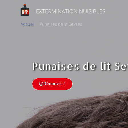
Accueil
Punaises de lit Sevres
Punaises de lit S
Découvrir !