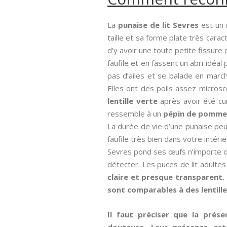
La
punaise de lit Sevres
est un i
taille et sa forme plate très caract
d’y avoir une toute petite fissure
faufile et en fassent un abri idéa
pas d’ailes et se balade en march
Elles ont des poils assez micros
lentille verte
après avoir été cui
ressemble à un
pépin de pomme
La durée de vie d’une punaise peut
faufile très bien dans votre intérie
Sevres pond ses œufs n’importe où e
détecter. Les puces de lit adulte
claire et presque transparent.
sont comparables à des lentill
Il faut préciser que la prés