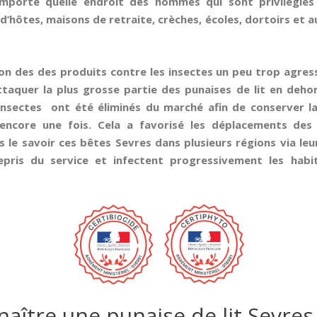
importe quelle endroit des hommes qui sont privilégié
d’hôtes, maisons de retraite, crèches, écoles, dortoirs et au
tion des des produits contre les insectes un peu trop agres
taquer la plus grosse partie des punaises de lit en dehor
 insectes ont été éliminés du marché afin de conserver la
encore une fois. Cela a favorisé les déplacements des 
 le savoir ces bêtes Sevres dans plusieurs régions via leu
epris du service et infectent progressivement les habita
ître une punaise de lit Sevres