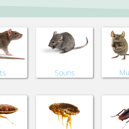
Mu
Souris
ts