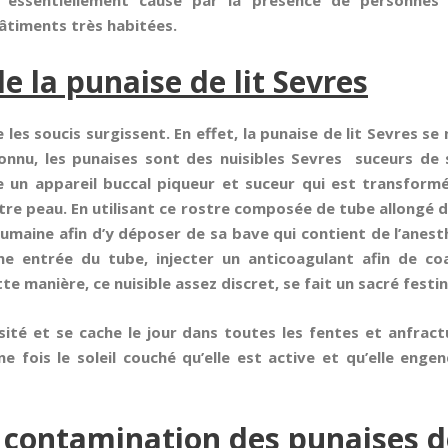
 essentiellement causé par la présence de personnes 
âtiments très habitées.
e la punaise de lit Sevres
les soucis surgissent. En effet, la punaise de lit Sevres se
onnu, les punaises sont des nuisibles Sevres suceurs de
 un appareil buccal piqueur et suceur qui est transform
tre peau. En utilisant ce rostre composée de tube allongé 
umaine afin d’y déposer de sa bave qui contient de l’anest
me entrée du tube, injecter un anticoagulant afin de co
 manière, ce nuisible assez discret, se fait un sacré festin 
osité et se cache le jour dans toutes les fentes et anfract
e fois le soleil couché qu’elle est active et qu’elle eng
 contamination des punaises de