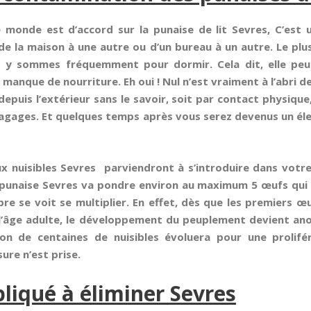
 monde est d’accord sur la punaise de lit Sevres, C’est 
de la maison à une autre ou d’un bureau à un autre. Le plu
s y sommes fréquemment pour dormir. Cela dit, elle peu
l manque de nourriture. Eh oui ! Nul n’est vraiment à l’abri d
epuis l’extérieur sans le savoir, soit par contact physiqu
agages. Et quelques temps après vous serez devenus un él
x nuisibles Sevres parviendront à s’introduire dans votr
 punaise Sevres va pondre environ au maximum 5 œufs qui
re se voit se multiplier. En effet, dès que les premiers 
 l’âge adulte, le développement du peuplement devient an
tion de centaines de nuisibles évoluera pour une prolifér
ure n’est prise.
liqué à éliminer Sevres