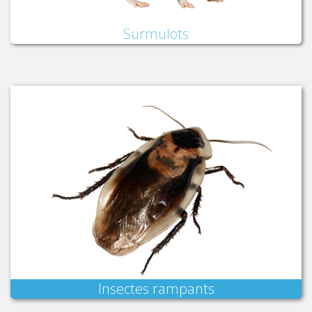
Surmulots
Insectes rampants