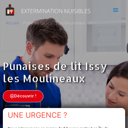
Accueil
Punaises de lit Issy les Moulineaux
Punaises de lit Issy
les Moulineaux
Découvrir !
UNE URGENCE ?