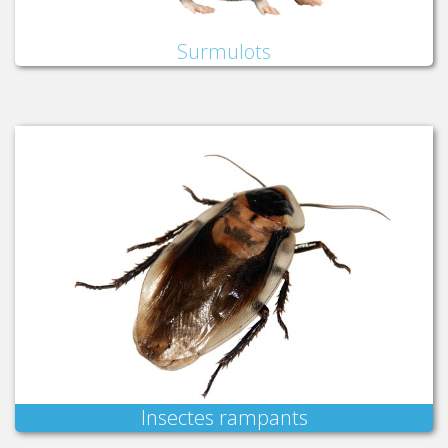
Surmulots
Insectes rampants