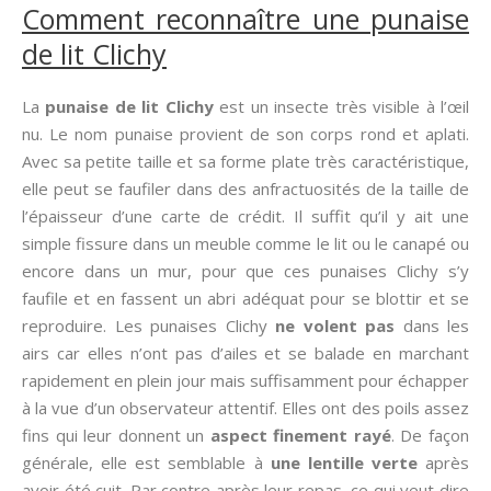
Comment reconnaître une punaise
de lit Clichy
La
punaise de lit Clichy
est un insecte très visible à l’œil
nu. Le nom punaise provient de son corps rond et aplati.
Avec sa petite taille et sa forme plate très caractéristique,
elle peut se faufiler dans des anfractuosités de la taille de
l’épaisseur d’une carte de crédit. Il suffit qu’il y ait une
simple fissure dans un meuble comme le lit ou le canapé ou
encore dans un mur, pour que ces punaises Clichy s’y
faufile et en fassent un abri adéquat pour se blottir et se
reproduire. Les punaises Clichy
ne volent pas
dans les
airs car elles n’ont pas d’ailes et se balade en marchant
rapidement en plein jour mais suffisamment pour échapper
à la vue d’un observateur attentif. Elles ont des poils assez
fins qui leur donnent un
aspect finement rayé
. De façon
générale, elle est semblable à
une lentille verte
après
avoir été cuit. Par contre après leur repas, ce qui veut dire